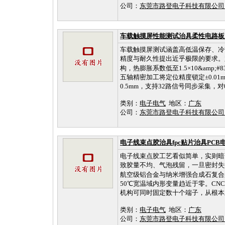
公司：
东莞市路登电子科技有限公
车载触摸屏性能测试治具柔性电路板
车载触摸屏测试涵盖高低温保存、冷
精度与耐久性提出近乎极限的要求。
构，热膨胀系数低至1.5×10&amp;#8
五轴精密加工将定位精度锁定±0.0
0.5mm，支持32路信号同步采集，对0.
类别：
电子电气
地区：
广东
公司：
东莞市路登电子科技有限公
电子线束点胶治具fpc贴片治具PCB
电子线束点胶工艺看似简单，实则暗
致胶量不均、气泡残留，一旦密封失
航空级铝合金与纳米增强合成石复合架构，热膨
50℃宽温域内形变量趋近于零。CN
机构可同时固定数十个端子，从根本上
类别：
电子电气
地区：
广东
公司：
东莞市路登电子科技有限公