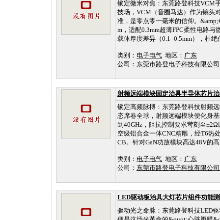
锁定微米对焦：东莞路登科技VCM
技场，VCM（音圈马达）作为镜头对焦
准，是零点零一毫米的信仰。&amp;#
m，适配0.3mm超薄FPC柔性电
载体厚度差异（0.1–0.5mm），杜绝传
类别：
电子电气
地区：
广东
公司：
东莞市路登电子科技有限公
射频远端模块固定治具半导体芯片治
锁定高频脉搏：东莞路登科技射频远端
态席卷全球，射频远端模块便化身基站分
到40GHz，阻抗控制要求苛刻至±
空级铝合金一体CNC精雕，经T6热
CB。针对GaN功放模块高达48V的高压
类别：
电子电气
地区：
广东
公司：
东莞市路登电子科技有限公
LED驱动板治具大灯芯片组件功能测
驱动光之命脉：东莞路登科技LED驱
便是这场光革命的&quot;心脏瓣膜&