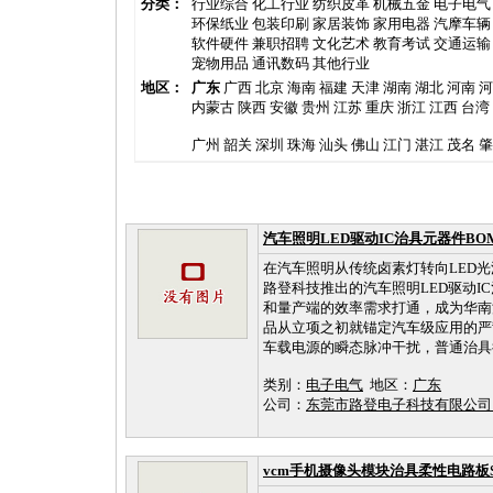
分类：
行业综合
化工行业
纺织皮革
机械五金
电子电气
环保纸业
包装印刷
家居装饰
家用电器
汽摩车辆
软件硬件
兼职招聘
文化艺术
教育考试
交通运输
宠物用品
通讯数码
其他行业
地区：
广东
广西
北京
海南
福建
天津
湖南
湖北
河南
河
内蒙古
陕西
安徽
贵州
江苏
重庆
浙江
江西
台湾
广州
韶关
深圳
珠海
汕头
佛山
江门
湛江
茂名
肇
汽车照明LED驱动IC治具元器件B
在汽车照明从传统卤素灯转向LED
路登科技推出的汽车照明LED驱动I
和量产端的效率需求打通，成为华南
品从立项之初就锚定汽车级应用的严苛
车载电源的瞬态脉冲干扰，普通治具往
类别：
电子电气
地区：
广东
公司：
东莞市路登电子科技有限公
vcm手机摄像头模块治具柔性电路板