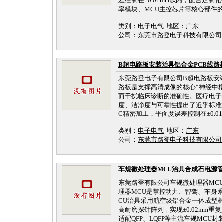
差控制在±0.01mm以内，配合定制
率模块、MCU主控芯片等核心部件的
类别：
电子电气
地区：
广东
公司：
东莞市路登电子科技有限公
B超电路板安装治具铝合金PCB线路
东莞路登电子有限公司B超电路板安
路板是支撑高清成像的核心“神经中
而干扰临床诊断的准确性。医疗电子行
度、洁净度与可靠性提出了近乎标准
C精密加工，平面度误差控制在±0.01
类别：
电子电气
地区：
广东
公司：
东莞市路登电子科技有限公
车规微处理器MCU治具合成石电源
东莞路登有限公司车规微处理器MC
理器MCU是掌控动力、智驾、车身
CU治具采用航空级铝合金一体成型框
高耐磨探针阵列，实现±0.02mm
适配QFP、LQFP等主流车规MCU封