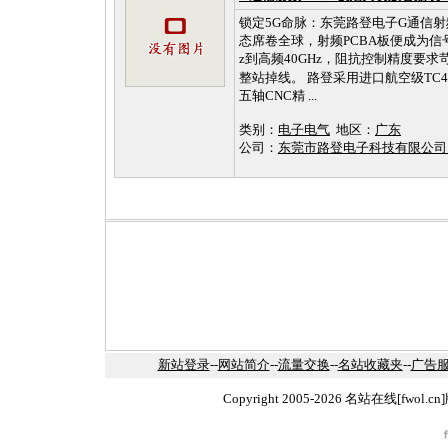
锁定5G命脉：东莞路登电子G通信射频
态席卷全球，射频PCBA板便成为信号传
z到高频40GHz，阻抗控制精度要
整站掉线。 路登采用进口航空级TC4钛合金
五轴CNC精 ...
类别：
电子电气
地区：
广东
公司：
东莞市路登电子科技有限公
新站登录
--
网站简介
--
流量交换
--
名站收藏夹
--
广告
Copyright 2005-2026 名站在线[fw