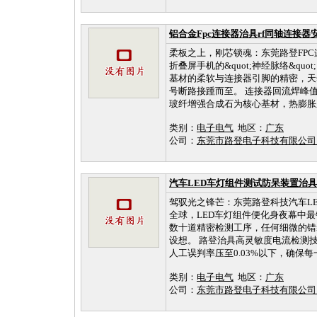
铝合金Fpc连接器治具rf同轴连接器
柔板之上，刚芯锁魂：东莞路登FPC连
折叠屏手机的&quot;神经脉络&quo
基材的柔软与连接器引脚的精密，天
号断路接踵而至。 连接器回流焊峰
玻纤增强合成石为核心基材，热膨胀系数
类别：
电子电气
地区：
广东
公司：
东莞市路登电子科技有限公
汽车LED车灯组件测试防呆装置治
驾驭光之锋芒：东莞路登科技汽车L
全球，LED车灯组件便化身夜幕中最锐
数十道精密检测工序，任何细微的错
设想。 路登治具高灵敏度电流检测技
人工误判率压至0.03%以下，确保每一
类别：
电子电气
地区：
广东
公司：
东莞市路登电子科技有限公