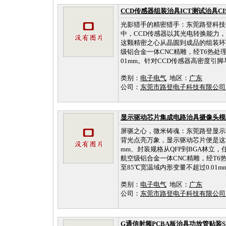
CCD传感器组装治具ICT测试治具C
光影猎手的精密猎手：东莞路登科技
中，CCD传感器以其光电转换能力，化
这颗精密之心从晶圆到成品的组装环
级铝合金一体CNC精雕，经T6热处
01mm。针对CCD传感器高密度引脚
类别：
电子电气
地区：
广东
公司：
东莞市路登电子科技有限公
显示驱动芯片集成电路治具摄像头模
屏驱之心，微米铸魂：东莞路登显示驱动
背光点亮万象，显示驱动芯片便是这场视
mm、封装规格从QFP到BGA林立
航空级铝合金一体CNC精雕，经T6
至85℃宽温域内形变量不超过0.01mm
类别：
电子电气
地区：
广东
公司：
东莞市路登电子科技有限公
G通信射频PCBA板治具功放管贴装