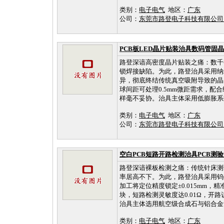
类别：
电子电气
地区：
广东
公司：
东莞市路登电子科技有限公
PCB板LED晶片贴装治具数码管固晶
路登深谙高密度晶片贴装之痛：数千
锁焊接缺陷。为此，路登治具采用纳米
异，彻底终结传统真空吸附导致的晶圆
球间距可处理0.5mm微距需求，配
样毫不妥协。治具主体采用低膨胀系数
类别：
电子电气
地区：
广东
公司：
东莞市路登电子科技有限公
空白PCB短路开路检测治具PCB测
路登深谙裸板检测之痛：传统针床测
率居高不下。为此，路登治具采用钨钢
加工将定位精度锁定±0.015mm
块，短路检测灵敏度达0.01Ω，开路
治具主体选用航空级合成石与铝合金复合架构
类别：
电子电气
地区：
广东