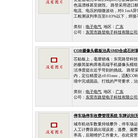
色温漂移甚至烧毁。 路登采用进口航
电流、电压的细微波动，对0.1mA
工检测误判率压至0.03%以下，焊接不
类别：
电子电气
地区：
广东
公司：
东莞市路登电子科技有限公
COB摄像头载板治具SMD合成石封
芯贴板上，毫厘锁魂：东莞路登科技
的极简架构席卷高端手机摄像头模组
洁净度提出近乎苛刻的挑战。 路登采
内，定位精度达±0.01mm，适配CO
境中完成固晶、打线的严苛要求，治具
类别：
电子电气
地区：
广东
公司：
东莞市路登电子科技有限公
停车场停车收费管理系统 车牌识别
城市机动车数量持续攀升，停车场运
人工计费容易出现误差，逃费、漏费
率高，后期维护工作量大。在此背景