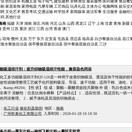
行业
纺织皮革
机械五金
电子电气
建筑建材
农林渔业
服装服饰
医药健康
食品餐
印刷
家居装饰
家用电器
汽摩车辆
工艺饰品
玩具礼品
文体办公
电脑网络
娱乐交
招聘
文化艺术
教育考试
交通运输
科学技术
新闻媒体
政法军事
生活服务
金融经
数码
其他行业
海南
福建
天津
湖南
湖北
河南
河北
山东
山西
黑龙江
辽宁
上海
甘肃
青海
新疆
徽
贵州
江苏
重庆
浙江
江西
台湾
香港
澳门
山
琼海
儋州
文昌
万宁
东方
定安县
屯昌县
澄迈县
临高县
白沙黎族自治县
昌江
陵水黎族自治县
保亭黎族苗族自治县
琼中黎族苗族自治县
三沙
能吸湿排汗剂：提升织物吸湿排汗性能，兼容染色同浴
化工多功能吸湿排汗剂QT-126是一种用于改善织物吸湿、透湿及快干性能的
改性或物理整理工艺赋予化纤面料吸湿、导湿、速干功能，适用于棉、涤纶、
。&amp;#8204; 【性 状】 组 成：聚酯—聚醚类嵌段共聚物 外 观：乳白色或米黄
非离子 溶解性：任意比例水稀释 【产品特点】 1．适应性强，既适宜轧一烘
色同浴整理。 2．赋予涤纶及其混纺织物易去 ...
：
化工行业
催化剂及助剂
地区：
海南
：
广州乾泰化工有限公司
入库时间：2026-01-28 10:18:56
设备出租vr赛车出租vr神州飞船出租vr摩托车租赁