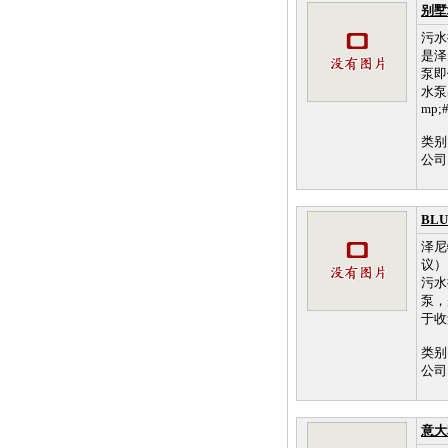
别墅
污水
是泽
泵即
水泵
mp;#
类别
公司
BL
泽尼
议）
污水
泵，
于收
类别
公司
意大