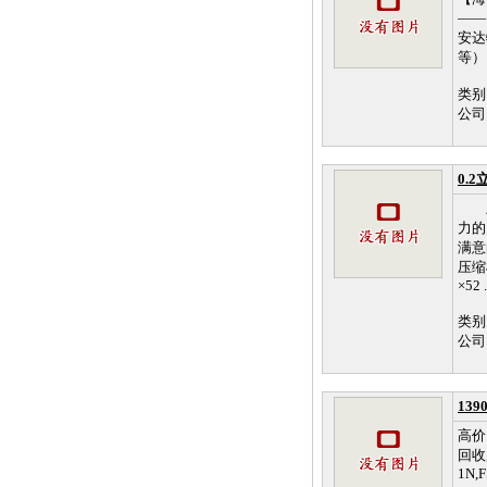
—— 
安达
等）
类别
公司
0.
上
力的
满意
压缩机
×52 .
类别
公司
13
高价
回收,
1N,F