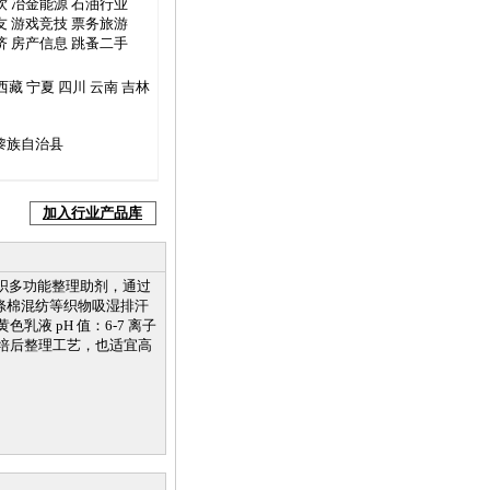
饮
冶金能源
石油行业
友
游戏竞技
票务旅游
济
房产信息
跳蚤二手
西藏
宁夏
四川
云南
吉林
黎族自治县
加入行业产品库
纺织多功能整理助剂，通过
涤棉混纺等织物吸湿排汗
色乳液 pH 值：6-7 离子
一培后整理工艺，也适宜高