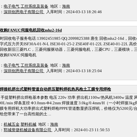
：
电子电气
工控系统及装备
地区：
海南
：
深圳创恩电子有限公司
入库时间：2024-03-13 18:26:46
收购FANUC伺服电机回收mhz2-16d
时回收电子服务电话:13902451985 QQ:2099825388 唐生 回收mhz2-16d，
式压力开关ISF30A-01-N-L ISE30-01-25-2 ZSE40F-01-22L ZSE40-01-
回收新旧三菱PLC，三菱伺服驱动器，三菱伺服电机，三菱CPU，三菱模块，
收购FANUC伺服电机
：
电子电气
工控系统及装备
地区：
海南
：
深圳创恩电子有限公司
入库时间：2024-03-13 18:25:04
焊接机挤出式塑料管道自动挤压塑料焊机热风枪土工膜专用焊枪
 手提塑料挤出焊枪基本参数 电压 220v 功率 挤出机1100w/热风机3400w 温度 风
00L/min 焊条直径 Φ3.0mm-Φ4.2mm 焊接速度 3.0kg/0.4mm/H（一小时焊接3k
膜专用焊机大功率挤出式塑料焊枪PPPE管道数显挤压焊机，价格仅为5200元
给您带来了一台高性能的土 ...
：
机械五金
塑料机械
地区：
海南
：
郓城誉捷机械设备有限公司
入库时间：2024-01-23 11:50:53