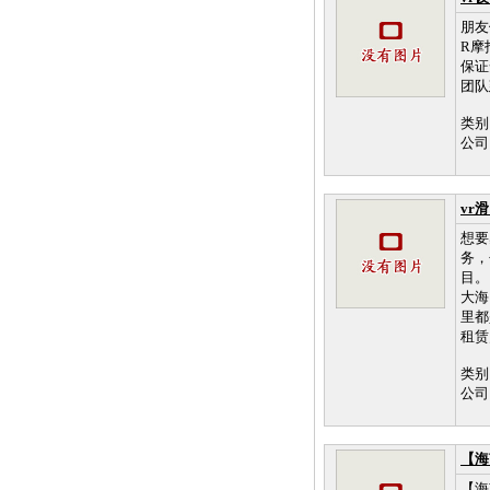
朋友
R摩
保证
团队
类别
公司
vr
想要
务，
目。
大海
里都
租赁灵
类别
公司
【海
【海