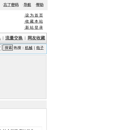
·
忘了密码
·
导航
·
帮助
·设 为 首 页
·收 藏 本 站
·新 站 登 录
|
|
换
流量交换
网友收藏