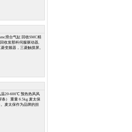
回收smc滑台气缸 回收SMC精
22L 高价回收发那科伺服驱动器,
三菱变频器，三菱触摸屏。
温20-600℃ 预热热风风
g焊条） 重量 6.5kg 麦太保
/台。麦太保作为品牌的担