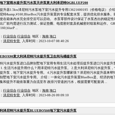
地下室雨水提升泵污水泵天井泵意大利泽尼特DGBLUEP200
提升器1.5kw泽尼特污水泵地下室污水提升专用13621600195（价格电议） 介绍
尼特&amp;#160;BlueBox污水提升装置的专业配套水泵，提供优化排水服
使在箱体内水完全排空后可以启动。 水泵零部件设计保证了水泵杰出的稳定性
出厂前均需进行压力测试，保证垫圈、电缆密封套及机械密封组装和运作。 GRINDER&
160;blueP ...
：
行业综合
行业综合
地区：
海南
海口
：
泽尼特专营
入库时间：2023-10-07 08:40:26
UEBOX90意大利泽尼特污水提升泵卫生间马桶提升泵
特污水提升泵进口品牌别墅地下室用专用生活污水处理后提升泵进口污水提升泵 B
 1. 生活污水提升用什么？用泽尼特污水提升泵。 2.意大利泽尼特污水提升泵，
提升泵，地下室污水提升专用。 4.污水提升泵哪家强？泽尼特污水提升器来帮忙
别墅地下室污水提升专用。 介绍：一体化污水提升装置BlueBox是、经济的地
集和提升不能依靠重力自流至市 政排污管道的污水，根据需要可配套涡 ...
：
行业综合
行业综合
地区：
海南
海口
：
泽尼特专营
入库时间：2023-08-26 09:09:10
利泽尼特污水提升泵BLUEBOX60地下室污水提升泵