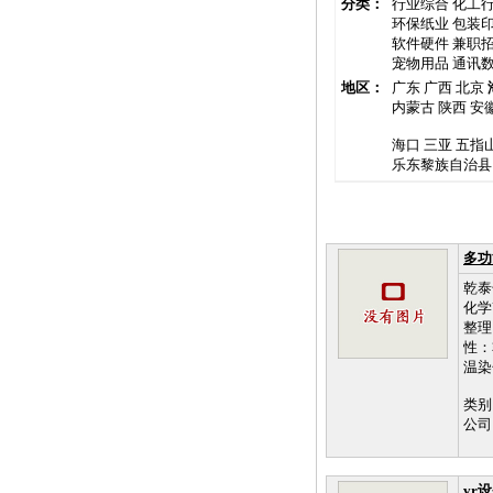
分类：
行业综合
化工
环保纸业
包装
软件硬件
兼职
宠物用品
通讯
地区：
广东
广西
北京
内蒙古
陕西
安
海口
三亚
五指
乐东黎族自治县
多功
乾泰
化学
整理
性：
温染
类别
公司
vr