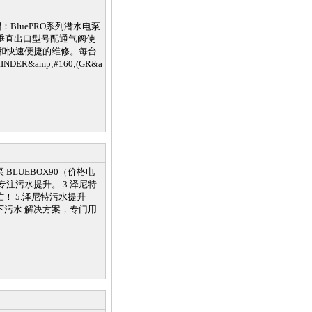
：BluePRO系列潜水电泵
务。垂直出口型号配通气阀使
和快速便捷的维修。每台
amp;#160;(GR&a
LUEBOX90（价格电
专注污水提升。 3.泽尼特
！ 5.泽尼特污水提升
下污水 解决方案，专门用