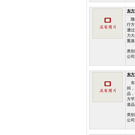
东方
随着
疗
通过
力大
熏蒸
类别
公司
东方
东方
间，
品，
方芊
道品
类别
公司