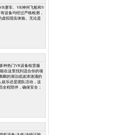
R赛车、VR神州飞船和V
所有设备均经过严格检测，
的虚拟现实体验。无论是
多种热门VR设备租赁服
都能在这里找到适合你的项
粼粼的湖泊或波涛汹涌的
人娱乐还是团队活动，这
员全程陪伴，确保安全；
站式挖机设备/大件/冷链运输