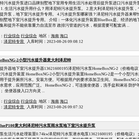
特污水提升泵进口品牌别墅地下室用专用生活污水处理后提升泵进口污水提升泵 B
 1. 生活污水提升用什么？用泽尼特污水提升泵。 2.意大利泽尼特污水提升泵，
提升泵，地下室污水提升专用。 4.污水提升泵哪家强？泽尼特污水提升器来帮忙
别墅地下室污水提升专用。 介绍：一体化污水提升装置BlueBox是、经济的地
集和提升不能依靠重力自流至市 政排污管道的污水，根据需要可配套涡 ...
：
行业综合
行业综合
地区：
海南
海口
：
泽尼特专营
入库时间：2023-08-26 09:08:12
meBoxNG-2小型污水提升器意大利泽尼特
提升器地下室污水提升器13621600195泽尼特污水泵HomeBoxNG-2（价格电议
-2污水提升装置 HomeBoxNG-2小型污水提升装置HomeBoxNG-2是一个小
用于提升厕所污水。安装方便。可根据用户的要求添加卫生间。 HomeBoxNG
水需求，应用范围广泛。 HomeBoxNG-2，可连接坐便器，洗手盆和淋浴 防护
； 坐便器接入口方向灵 ...
：
行业综合
行业综合
地区：
海南
海口
：
泽尼特专营
入库时间：2023-08-26 09:07:32
BlueP100意大利泽尼特污水泵雨水泵地下室污水提升泵
泵生活污水处理装置0.74kw泽尼特污水泵潜水电泵13621600195（价格电议） 介绍：