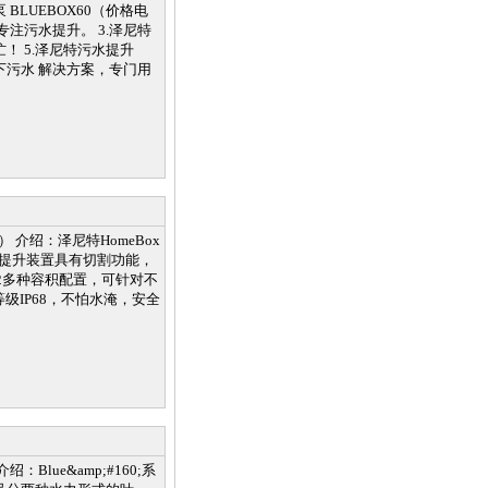
LUEBOX60（价格电
专注污水提升。 3.泽尼特
！ 5.泽尼特污水提升
下污水 解决方案，专门用
） 介绍：泽尼特HomeBox
型污水提升装置具有切割功能，
-2多种容积配置，可针对不
等级IP68，不怕水淹，安全
Blue&amp;#160;系