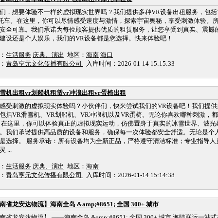
们，想要体验不一样的虚拟现实世界吗？我们提供多种VR设备出租服务，包括V
托车。在这里，你可以尽情感受速度与激情，探索宇宙奥秘，享受刺激体验。
安全可靠。我们承诺为每位顾客提供优质的租赁服务，让您享受到真实、震撼
建设还是个人娱乐，我们的VR设备都是您选择。快来体验吧！
：
生活服务
庆典、演出
地区：
海南
海口
：
青岛亨元文化传播有限公司
入库时间：2026-01-14 15:15:33
滑雪机出租vr划船机租赁vr冲浪出租vr蛋椅出租
感受刺激的虚拟现实体验吗？小伙伴们，快来尝试我们的VR设备吧！我们提供
包括VR滑雪机、VR划船机、VR冲浪机以及VR蛋椅。无论你喜欢哪种刺激，
 在这里，你可以体验真正的虚拟现实运动，仿佛置身于真实的冰雪世界、波光
。我们承诺提供高品质的设备和服务，确保每一次体验都安全舒适。无论是个
是选择。 服务承诺：所有设备均为全新正品，严格遵守清洁标准；专业指导人
 ...
：
生活服务
庆典、演出
地区：
海南
：
青岛亨元文化传播有限公司
入库时间：2026-01-14 15:14:38
南省龙安达物流】海南全岛 &amp;#8651; 全国 300+ 城市
南省龙安达物流】 ——海南全岛 &amp;#8651; 全国 300+ 城市 海陆联运一