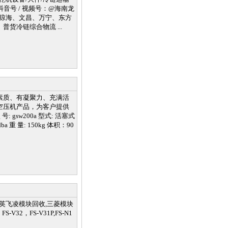
 / 抖音号 / 视频号：@海南龙
、琼海、文昌、万宁、东方
货冷链综合物流 ...
素质、有凝聚力、充满活
空压机产品，为客户提供
sw200a 型式: 活塞式
ba 重 量: 150kg 体积：90
5 英飞凌模块回收,三菱模块
-V32，FS-V31P,FS-N1