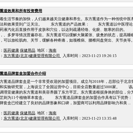
熏道效果和所有投资费用
生活节奏的加快，人们越来越关注健康和养生。东方熏道作为一种传统中医
方法和效果受到广泛关注。 东方熏道的产品效果： 东方熏道以中医理论
药液汽化后直接作用于皮肤和穴位，以达到疏通经络、化瘀、散寒的目的。 
，、多梦等情况普遍存在。东方熏道可以缓解大脑紧张、疲惫的状态，提高睡眠
，可以放松肌肉、关节，缓解各种疼痛，如颈椎病、腰椎间盘突出、关节炎等。3.养
：
医药健康
保健用品
地区：
海南
：
东方熏道(北京)健康管理有限公司
入库时间：2023-11-23 19:26:15
熏道品牌套盒加盟合作介绍
熏道品牌套盒是一个非常受欢迎的加盟项目。成立与2018年，总部位于北京
和实验研究室，上海设立了全国运营中心，目前全店数量超过5000家。 该
调理亚健康的东方熏道和美容养颜了东方芊芷。东方熏道根据身体的部位，分为
芷则为11个植物草本套盒。 东方熏道品牌套盒的加盟合作具有以下优势：
牌套盒已经建立了良好的品牌形象和口碑，加盟商可以利用品牌影响力和美 ...
：
医药健康
保健用品
地区：
海南
：
东方熏道(北京)健康管理有限公司
入库时间：2023-11-23 13:35:48