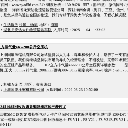
官网：www.syad56.com 24h 调度热线：130-9428-1557（邵经理） 微信同号
物流 --- 海南省龙安达物流运输货运公司，深耕海南全境（海口、三亚、儋州
，是您从椰岛通往全国的物流。我们专精于跨海大件设备运输、工程机械调配、普
：
生活服务
快递、物流
地区：
海南
：
湖北龙安达大件物流运输车队
入库时间：2025-11-04 11:33:03
2立方排气量4Kw200公斤空压机
海国厦压缩机有限公司始终坚持以人为本，尊重和爱护人才，培养了一支有
员工队伍。我们将继续坚持以市场为导向的经营理念，不断改进、完善和求新
的空压机产品和服务。 0.2立方排气量4Kw200公斤空压机详细参数: 型 号: g
 压 力: 30mpa 排气量: 200l/min驱动380v.50hz 额定功率: 4kw8 噪声：&lt; 75d
..
：
机械五金
泵
地区：
海南
海口
：
上海国厦压缩机有限公司
入库时间：2026-03-23 19:52:00
902451985回收欧姆龙编码器求购三菱PLC
回收SMC 欧姆龙 费斯托气动元件产品 回收欧姆龙编码器\时间继电器 E69-DF
富士模块回收,IGBT模块回收 回收基恩士:FS-V11，FS-V21，FS-V21R,FS-V31，FS
S-N11P