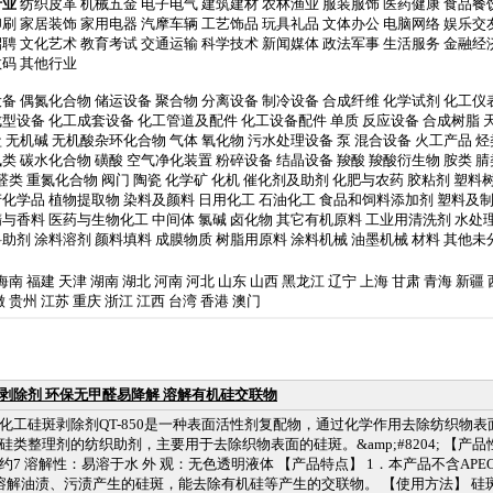
行业
纺织皮革
机械五金
电子电气
建筑建材
农林渔业
服装服饰
医药健康
食品餐
印刷
家居装饰
家用电器
汽摩车辆
工艺饰品
玩具礼品
文体办公
电脑网络
娱乐交
招聘
文化艺术
教育考试
交通运输
科学技术
新闻媒体
政法军事
生活服务
金融经
数码
其他行业
设备
偶氮化合物
储运设备
聚合物
分离设备
制冷设备
合成纤维
化学试剂
化工仪
成型设备
化工成套设备
化工管道及配件
化工设备配件
单质
反应设备
合成树脂
盐
无机碱
无机酸杂环化合物
气体
氧化物
污水处理设备
泵
混合设备
火工产品
烃
砜类
碳水化合物
磺酸
空气净化装置
粉碎设备
结晶设备
羧酸
羧酸衍生物
胺类
腈
醛类
重氮化合物
阀门
陶瓷
化学矿
化机
催化剂及助剂
化肥与农药
胶粘剂
塑料
产化学品
植物提取物
染料及颜料
日用化工
石油化工
食品和饲料添加剂
塑料及
精与香料
医药与生物化工
中间体
氯碱
卤化物
其它有机原料
工业用清洗剂
水处
料助剂
涂料溶剂
颜料填料
成膜物质
树脂用原料
涂料机械
油墨机械
材料
其他未
海南
福建
天津
湖南
湖北
河南
河北
山东
山西
黑龙江
辽宁
上海
甘肃
青海
新疆
徽
贵州
江苏
重庆
浙江
江西
台湾
香港
澳门
剥除剂 环保无甲醛易降解 溶解有机硅交联物
化工硅斑剥除剂QT-850是一种表面活性剂复配物，通过化学作用去除纺织物
硅类整理剂的纺织助剂，主要用于去除织物表面的硅斑。&amp;#8204; 【产品
约7 溶解性：易溶于水 外 观：无色透明液体 【产品特点】 1．本产品不含AP
溶解油渍、污渍产生的硅斑，能去除有机硅等产生的交联物。 【使用方法】 硅