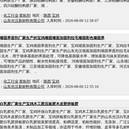
结构胶生产厂家、陕西硅酮结构胶厂家、安徽硅酮结构胶厂家、江苏硅酮结构
、四川硅酮结构胶厂家、湖 ...
：
化工行业
胶粘剂
地区：
陕西
宝鸡
：
山东光汉新材料有限公司
入库时间：2026-08-06 12:58:07
墙固界面剂厂家生产的宝鸡墙固墙面加固剂拉毛墙固彩色墙固界
墙固生产厂家、宝鸡墙固界面剂生产厂家、宝鸡墙面加固剂生产厂家、宝鸡拉
固生产厂家、宝鸡界面剂生产厂家生产的山东光汉墙面加固剂墙固界面剂拉毛
:1兑水，用于墙体基面的界面处理，可降低基面吸水率，增加基面与抹灰层的
，可增加产品的韧性、耐水性和粘接强度。 河南墙面加固剂生产厂家、山东墙
加固剂生产厂家、江苏墙面加固剂生产厂家、安徽墙面加固剂生产厂家、河北
面加固剂生产厂家、 ...
：
化工行业
胶粘剂
地区：
陕西
宝鸡
：
山东光汉新材料有限公司
入库时间：2026-08-06 12:55:16
白乳胶厂家生产宝鸡木工胶压板胶木皮胶拼板胶
白乳胶生产厂家、宝鸡环保白乳胶生产厂家、宝鸡木工胶白乳胶生产厂家、宝
宝鸡木皮胶白乳胶生产厂家、宝鸡拼板胶白乳胶生产厂家生产的山东光汉白乳
胶白乳胶拼板胶白乳胶组装胶强度高、粘稠适度、初粘性能好、无添加，广泛
装饰美术装潢，木制品加工等领域，亦适用于书本、纤维织物、皮革等多孔材