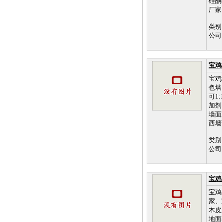
硅酮
厂家
类别
公司
宝鸡
宝鸡
色墙
可1
加剂
墙面
西墙
类别
公司
宝鸡
宝鸡
家、
木皮
地面