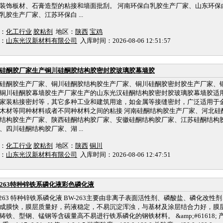
装饰板材、石膏造型的粘接和墙面批刮。 河南环保白乳胶生产厂家、山东环保
乳胶生产厂家、江苏环保白 ...
：
化工行业
胶粘剂
地区：
陕西
宝鸡
：
山东光汉新材料有限公司
入库时间：2026-08-06 12:51:57
硅酮胶厂家生产铜川硅酮胶结构胶密封胶玻璃胶幕墙胶
硅酮胶生产厂家、铜川硅酮胶结构胶生产厂家、铜川硅酮胶密封胶生产厂家、
铜川硅酮胶幕墙胶生产厂家生产的山东光汉硅酮结构胶密封胶玻璃胶幕墙胶适
家装粘接密封等，其它多种工业和建筑用途，如金属等接缝密封，广泛适用于
木材等同种材料或者不同种材料之间的粘接 河南硅酮结构胶生产厂家、河北硅
结构胶生产厂家、陕西硅酮结构胶厂家、安徽硅酮结构胶厂家、江苏硅酮结构
、四川硅酮结构胶厂家、湖 ...
：
化工行业
胶粘剂
地区：
陕西
铜川
：
山东光汉新材料有限公司
入库时间：2026-08-06 12:47:51
-263特种锌铁系磷化液彩色磷化液
-263 特种锌铁系磷化液 BW-263主要由非离子表面活性剂、磷酸盐、磷化改
成膜快，膜层质量好，药液稳定，不易沉淀浑浊，与基材及涂层结合力好，膜
铸铁、型钢、锰钢等含碳量高不易进行铁系磷化的钢铁材料。 &amp;#61618; 