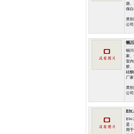
袋、
保白
类别
公司
铜川
铜川
家、
室内
胶、
硅酮
厂家
类别
公司
BW
BW
是：
用于