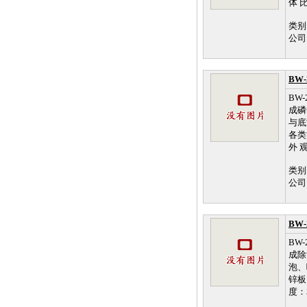
体 比
类别
公司
BW
BW
成磷
与底
各类
外 观
类别
公司
BW
BW
成除
泡、
锌板
度：35