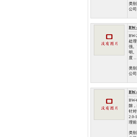
类别
公司
BW
BW
处理
强。
明。 
度 ...
类别
公司
BW
BW
隙，
针对
2.0
理前
类别