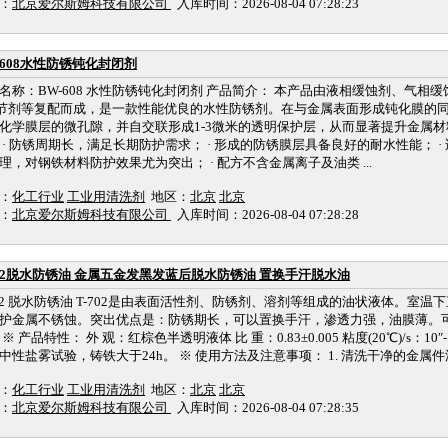
：
北京爱尔斯姆科技有限公司
入库时间：2026-08-04 07:28:23
-608水性防锈钝化封闭剂
名称：BW-608 水性防锈钝化封闭剂 产品简介： 本产品由液相缓蚀剂、气相
节剂等复配而成，是一款性能优良的水性防锈剂。在与金属表面形成钝化膜的
化学膜层的微孔隙，并自交联形成1-3微米的透明保护层，从而显著提升金属材
 · 防锈周期长，满足长期防护需求； · 形成的防锈膜层具备良好的耐水性能； 
理，对钢铁材料防护效果尤为突出； · 配方不含金属离子及油类 ...
：
化工行业
工业用清洗剂
地区：
北京
北京
：
北京爱尔斯姆科技有限公司
入库时间：2026-08-04 07:28:28
702脱水防锈油 金属五金发黑发蓝后脱水防锈油 置换手汗脱水油
702 脱水防锈油 T-702是由表面活性剂、防锈剂、溶剂等组成的油状液体。室
护金属不锈蚀。突出优点是：防锈期长，可以置换手汗，渗透力强，油膜薄。
 ※ 产品特性： 外 观：红棕色半透明液体 比 重：0.83±0.005 粘度(20℃)/s：10″
中性盐雾试验，铸铁大于24h。 ※ 使用方法及注意事项： 1. 清洗干净的金属件浸 
：
化工行业
工业用清洗剂
地区：
北京
北京
：
北京爱尔斯姆科技有限公司
入库时间：2026-08-04 07:28:35