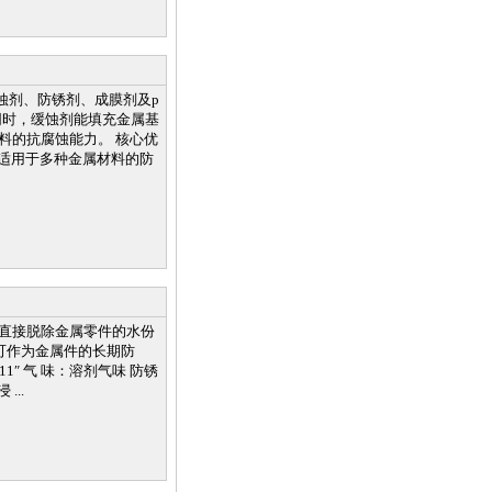
缓蚀剂、防锈剂、成膜剂及p
同时，缓蚀剂能填充金属基
料的抗腐蚀能力。 核心优
· 适用于多种金属材料的防
温下直接脱除金属零件的水份
可作为金属件的长期防
-11″ 气 味：溶剂气味 防锈
...