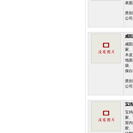
表面
类别
公司
咸阳
咸阳
家、
木皮
地面
袋、
保白
类别
公司
宝鸡
宝鸡
家、
室内
胶、