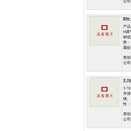
公司
BW
产品
H调
材或
势：
腐处
类别
公司
T-
T-
并保
锈。
性：
类别
公司