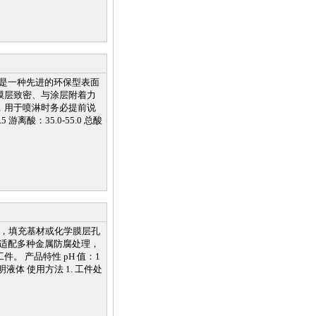
成，是一种先进的环保型表面
膜层致密、与涂层附着力
，用于喷淋时务必提前说
 游离酸：35.0-55.0 总酸
膜，填充基材或化学膜层孔
，适配多种金属防腐处理，
 产品特性 pH 值：1
淡黄色透明液体 使用方法 1. 工件处