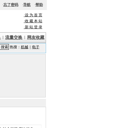
·
忘了密码
·
导航
·
帮助
·设 为 首 页
·收 藏 本 站
·新 站 登 录
|
|
换
流量交换
网友收藏