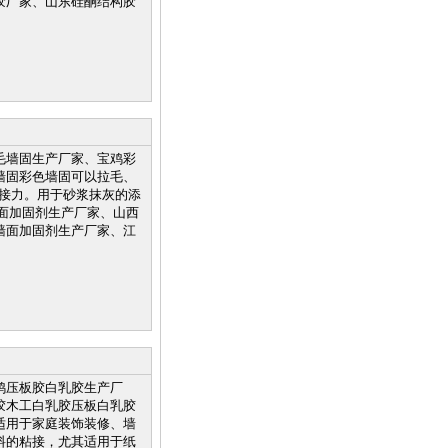
胶厂家、山东硅酮结构胶
毛墙固生产厂家、宝鸡彩
墙固彩色墙固可以拉毛、
粘接力。用于砂浆抹灰的添
面加固剂生产厂家、山西
墙面加固剂生产厂家、江
鸡压板胶白乳胶生产厂
胶木工白乳胶压板白乳胶
适用于家庭装饰装修、墙
料的粘接，尤其适用于纸