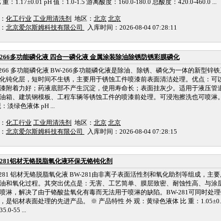
 重：1.17±0.01 pH 值：1.0-1.5 游离酸度：160.0-180.0 总酸度：420.0-460.0 ...
：
化工行业
工业用清洗剂
地区：
北京
北京
：
北京爱尔斯姆科技有限公司
入库时间：2026-08-04 07:28:11
-266多功能磷化液 四合一磷化液 金属涂装除油除锈防锈彩膜磷化
-266 多功能磷化液 BW-266多功能磷化液是除油、除锈、磷化为一体的新型
化钝化层，短时间不生锈，主要用于锈蚀工件喷漆前表面清洁处理。优点：可
漆附着力好；药液底部不产生沉淀，使用寿命长；表面挂灰少。适用于液压管
油箱、建筑钢模板、工程车辆等锈蚀工件的喷漆前处理。可浸泡擦洗也可喷淋。 &am
：淡绿色液体 pH ...
：
化工行业
工业用清洗剂
地区：
北京
北京
：
北京爱尔斯姆科技有限公司
入库时间：2026-08-04 07:28:15
-281铝材无铬脱脂氧化液环保无铬钝化剂
-281 铝材无铬脱脂氧化液 BW-281由非离子表面活性剂和氧化助剂等组成，
油和氧化过程。其突出优点是：无害、工艺简单、膜层致密、耐蚀性高、与涂
喷淋，解决了由于铬酸盐氧化有毒而无法用于喷淋的缺陷。BW-281可同时处
，是铝材表面处理的先进产品。 ※ 产品特性 外 观：黄绿色液体 比 重：1.05±0.01 p
.0-55 ...