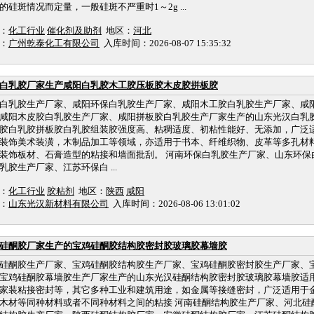
的硅斑情况而定量，一般硅斑不严重时1～2g ...
：
化工行业
催化剂及助剂
地区：
河北
：
广州乾泰化工有限公司
入库时间：2026-08-07 15:35:32
白乳胶厂家生产咸阳白乳胶木工胶压板胶木皮胶拼板胶
白乳胶生产厂家、咸阳环保白乳胶生产厂家、咸阳木工胶白乳胶生产厂家、咸
咸阳木皮胶白乳胶生产厂家、咸阳拼板胶白乳胶生产厂家生产的山东光汉白乳
胶白乳胶拼板胶白乳胶组装胶强度高、粘稠适度、初粘性能好、无添加，广泛
装饰美术装潢，木制品加工等领域，亦适用于书本、纤维织物、皮革等多孔材
装饰板材、石膏造型的粘接和墙面批刮。 河南环保白乳胶生产厂家、山东环保
乳胶生产厂家、江苏环保白 ...
：
化工行业
胶粘剂
地区：
陕西
咸阳
：
山东光汉新材料有限公司
入库时间：2026-08-06 13:01:02
硅酮胶厂家生产的宝鸡硅酮胶结构胶密封胶玻璃胶幕墙胶
硅酮胶生产厂家、宝鸡硅酮胶结构胶生产厂家、宝鸡硅酮胶密封胶生产厂家、
宝鸡硅酮胶幕墙胶生产厂家生产的山东光汉硅酮结构胶密封胶玻璃胶幕墙胶适
家装粘接密封等，其它多种工业和建筑用途，如金属等接缝密封，广泛适用于
木材等同种材料或者不同种材料之间的粘接 河南硅酮结构胶生产厂家、河北硅