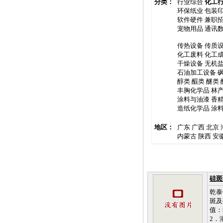
分类：
行业综合
化工
环保纸业
包装
软件硬件
兼职
宠物用品
通讯
传热设备
传质
化工废料
化工
干燥设备
无机
石油加工设备
醇类
醌类
醚类
丰胸化学品
林
涂料与油漆
香
造纸化学品
涂
地区：
广东
广西
北京
内蒙古
陕西
安
硅斑
乾泰
斑及
值：
2．