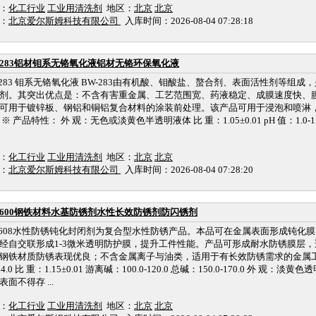
：
化工行业
工业用清洗剂
地区：
北京
北京
：
北京爱尔斯姆科技有限公司
入库时间：2026-08-04 07:28:18
-283铝材钼系无铬氧化液铝材无铬环保氧化液
-283 钼系无铬氧化液 BW-283由有机酸、钼酸盐、螯合剂、表面活性剂等组
剂。其突出优点是：不含有害重金属、工艺范围宽、药液稳定、成膜速度快、
可用于镀锌板、钢铝和铜铝复合材料的涂装前处理。该产品可用于浸泡和喷淋
※ 产品特性： 外 观：无色或淡黄色半透明液体 比 重：1.05±0.01 pH 值：1.0-1.5
：
化工行业
工业用清洗剂
地区：
北京
北京
：
北京爱尔斯姆科技有限公司
入库时间：2026-08-04 07:28:20
-600钢铁材料水基防锈剂水性长效防锈剂防闪锈剂
-608水性防锈钝化封闭剂为复合型水性防锈产品。本品可在金属表面形成钝化
经自交联形成1-3微米透明防护膜，提升工件性能。产品可形成耐水防锈膜层
钢铁材质防锈表现优良；不含金属离子与油类，适用于有长效防锈需求的金属工件。
-14.0 比 重：1.15±0.01 游离碱：100.0-120.0 总碱：150.0-170.0 外 观：
表面不得存 ...
：
化工行业
工业用清洗剂
地区：
北京
北京