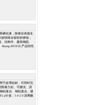
锌铁系磷化液，除锈后表面生
以较快除去较轻的锈蚀，
道、结构件、建筑钢筋、
p;#61618;产品特性
主要用于处理铝材，可同时完
层附着力好。可擦洗、浸
理钢铝复合、铜铝复合、镀
H 值：1.0-2.0 游离酸