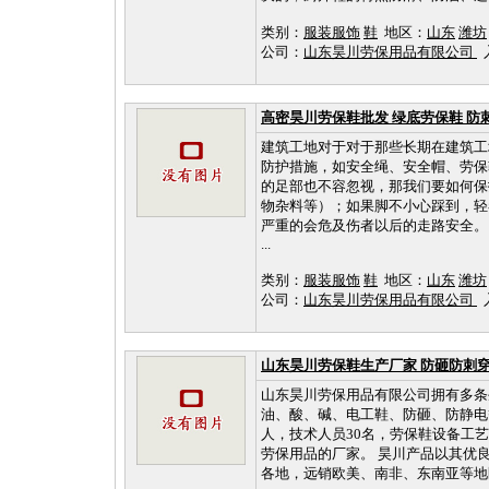
类别：
服装服饰
鞋
地区：
山东
潍坊
公司：
山东昊川劳保用品有限公司
入
高密昊川劳保鞋批发 绿底劳保鞋 防
建筑工地对于对于那些长期在建筑工
防护措施，如安全绳、安全帽、劳保
的足部也不容忽视，那我们要如何保
物杂料等）；如果脚不小心踩到，轻
严重的会危及伤者以后的走路安全。
...
类别：
服装服饰
鞋
地区：
山东
潍坊
公司：
山东昊川劳保用品有限公司
入
山东昊川劳保鞋生产厂家 防砸防刺穿
山东昊川劳保用品有限公司拥有多条
油、酸、碱、电工鞋、防砸、防静电等
人，技术人员30名，劳保鞋设备工艺
劳保用品的厂家。 昊川产品以其优
各地，远销欧美、南非、东南亚等地