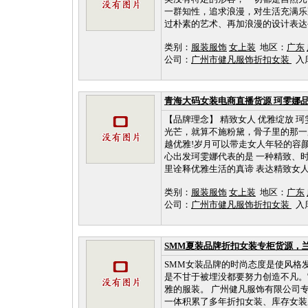
一群知性，追求浪漫，对生活充满乐
过朴素的艺术、再加浪漫的设计表达
类别：
服装服饰
女上装
地区：
广东
公司：
广州市健凡服饰折扣女装
入库时
青海大码女装电商直播货源 珂雯娜
【品牌理念】 精致女人 优雅绽放 
光芒，就算不施粉黛，骨子里的那一
越优雅!岁月可以带走女人年轻的容颜
心出发珂雯娜代表的是 一种精致、
里诠释优雅生活的真谛 表达精致女人充
类别：
服装服饰
女上装
地区：
广东
公司：
广州市健凡服饰折扣女装
入库时
SMM夏装品牌折扣女装专柜货源，
SMM女装品牌的时尚态度是使风格
是不甘于被埋没都要努力创造不凡。
雅的服装。 广州健凡服饰有限公司专
一体积累了多年折扣女装、库存女装