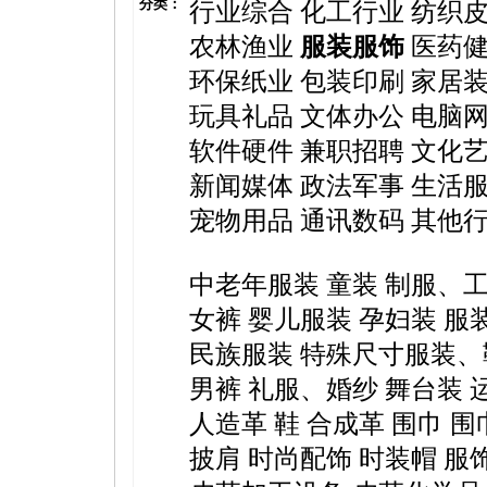
分类：
行业综合
化工行业
纺织
农林渔业
服装服饰
医药
环保纸业
包装印刷
家居
玩具礼品
文体办公
电脑
软件硬件
兼职招聘
文化
新闻媒体
政法军事
生活
宠物用品
通讯数码
其他
中老年服装
童装
制服、
女裤
婴儿服装
孕妇装
服
民族服装
特殊尺寸服装、
男裤
礼服、婚纱
舞台装
人造革
鞋
合成革
围巾
围
披肩
时尚配饰
时装帽
服