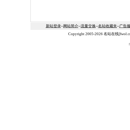
新站登录
--
网站简介
--
流量交换
--
名站收藏夹
--
广告
Copyright 2005-2026 名站在线[f