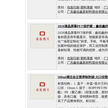
类别：
包装印刷
塑料薄膜
地区：
广
公司：
广东鑫佑鑫新材料股份有限
2026液晶屏幕PET保护膜：鑫佑鑫
2026液晶屏幕PET保护膜：鑫佑鑫
备的普及和车载显示、智能家居等场
化”“场景定制化”转变。手机、平
抗紫外线的稳定保护，而工业控制屏
基材轻薄、性能可调的优势，成为市场主
类别：
包装印刷
塑料薄膜
地区：
广
公司：
广东鑫佑鑫新材料股份有限
500ml滴注自立营养制剂袋 大口径
材质结构： 1. 盖子：外盖+垫片①
口径：16mm 3. 袋子：BOPP/P
酯）/PE（聚乙烯）3层复合膜，密
袋，具有口服、管饲两种类型，能更好
高了产品整体档次。标注刻 ...