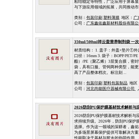
粘结稳定等特性，广泛应用于屏幕显
与下游应用领域的拓展，共同推动市场
类别：
包装印刷
塑料薄膜
地区：
广
公司：
广东鑫佑鑫新材料股份有限
350ml/500ml祥云盖营养制剂袋 
材质结构： 1. 盖子：外盖+垫片①
口径：16mm 3. 袋子：BOPP/P
酯）/PE（聚乙烯）3层复合膜，密
袋，具有口服、管饲两种类型，能更好
高了产品整体档次。标注刻 ...
类别：
包装印刷
塑料包装制品
地区
公司：
河北尚能医疗器械有限公司
入
2026防刮PU保护膜基材技术解析与
2026防刮PU保护膜基材技术解析
求持续升级。2026年，防刮PU
选择。作为这一领域的深耕者，鑫佑
为多场景屏幕保护提供可靠解决方案。
性能取决于基材与胶水的协同作用。其