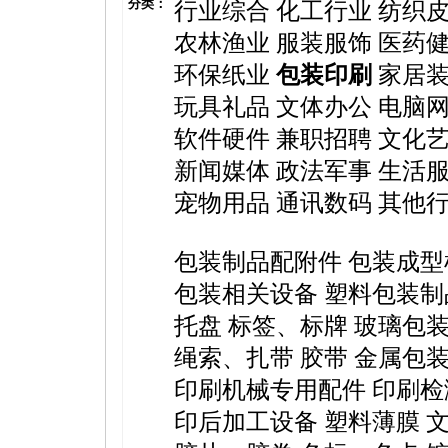
分类：
行业综合
化工行业
纺织
农林渔业
服装服饰
医药
环保纸业
包装印刷
家居
玩具礼品
文体办公
电脑
软件硬件
兼职招聘
文化
新闻媒体
政法军事
生活
宠物用品
通讯数码
其他
包装制品配附件
包装成型
包装相关设备
塑料包装制
托盘
标签、标牌
玻璃包
绳索、扎带
胶带
金属包
印刷机械专用配件
印刷检
印后加工设备
塑料薄膜