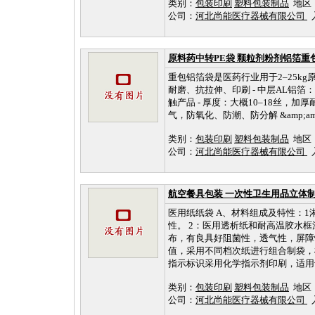
类别：
包装印刷
塑料包装制品
地区
公司：
河北尚能医疗器械有限公司
入
原料药中转PE袋 颗粒剂粉剂铝箔重
重包铝箔袋是医药行业用于2–25kg
耐磨、抗拉伸、印刷 - 中层AL铝箔
触产品 - 厚度：大概10–18丝，加厚耐
气，防氧化、防潮、防分解 &amp;am
类别：
包装印刷
塑料包装制品
地区
公司：
河北尚能医疗器械有限公司
入
航空餐具包装 一次性卫生用品立体制
医用纸纸袋 A、材料组成及特性：1
性。 2：医用透析纸和耐高温胶水
布，有良具好阻菌性，透气性，屏障
值，采用不同档次纸进行组合制袋，
指示标识采用化学指示剂印刷，适用
类别：
包装印刷
塑料包装制品
地区
公司：
河北尚能医疗器械有限公司
入