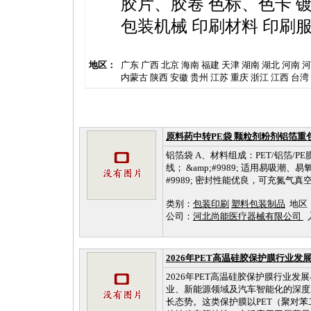
胶片、胶卷
色标、色卡
包装机械
印刷材料
印刷
地区：
广东
广西
北京
海南
福建
天津
湖南
湖北
河南
河
内蒙古
陕西
安徽
贵州
江苏
重庆
浙江
江西
台湾
原料药中转PE袋 颗粒剂粉剂铝箔重
铝箔袋 A、材料组成：PET/铝箔/PE膜
线； &amp;#9989; 适用易吸潮、
#9989; 密封性能优良，可充氮气真
类别：
包装印刷
塑料包装制品
地区
公司：
河北尚能医疗器械有限公司
入
2026年PET高温硅胶保护膜行业发
2026年PET高温硅胶保护膜行业发
业、新能源领域及汽车智能化的深度
长态势。这类保护膜以PET（聚对