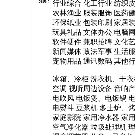
分类：
行业综合
化工行业
纺织
农林渔业
服装服饰
医药
环保纸业
包装印刷
家居
玩具礼品
文体办公
电脑
软件硬件
兼职招聘
文化
新闻媒体
政法军事
生活
宠物用品
通讯数码
其他
冰箱、冷柜
洗衣机、干衣
空调
视听周边设备
音响
电吹风
电饭煲、电饭锅
电熨斗
豆浆机
多士炉、
家庭影院
家用净水器
家
空气净化器
垃圾处理机