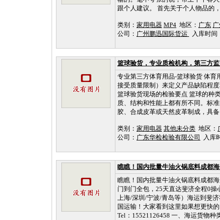
跟个人建议。 首先关于个人物品的，
类别：
家用电器
MP4
地区：
广东
广
公司：
广州鹏迅国际货运
入库时间：202
篮球验货，专业质检机构，第三方监
专业第三方体育用品-篮球验货 体育用品-篮球
接受质量限制）来定义产品缺陷程度和
篮球验货现场的检验要点 篮球的种
质、结构和性能上都有所不同。标准的
胶、合成皮革或天然皮革制成，具备良好
类别：
家用电器
其他未分类
地区：
公司：
广东华检检验有限公司
入库时间：
瞧瞧！国内批量牛油火锅底料成都海
瞧瞧！国内批量牛油火锅底料成都海
门到门全包，25天直达斐济全程0操
上海/深圳/宁波/青岛等）海运到斐
国运输！大家看到这里如果想更快的了
Tel：15521126458 一、海运