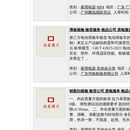
类别：
家用电器
MP4
地区：
广东
广
公司：
广州鹏迅国际货运
入库时间：202
滑板检验 验货服务 检品公司 质检服
第三方电动滑板车验货 电动滑板车的检验，我
制）来定义产品缺陷程度和可接受范
点 标准规范：GB/T 42825-2
安全、部件、环境适应性能、检验规
并界定了 ...
类别：
家用电器
其他未分类
地区：
公司：
广东华检检验有限公司
入库时间：
钥匙扣检验 验货公司 质检服务 检品
一、内在质量方面的标准 拉力承受能
6级。 弹性测试后的缝隙要求 匙扣
隙≤0.50mm。 二、外在质量方
整、清晰。 装配连接与转动部分 各
滑，色泽一致，不脱皮、起泡、无水迹、
类别：
家用电器
其他未分类
地区：