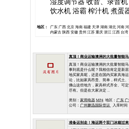
湿度调节器
收音、录音机
饮水机
浴霸
榨汁机
煮蛋
地区：
广东
广西
北京
海南
福建
天津
湖南
湖北
河南
河
内蒙古
陕西
安徽
贵州
江苏
重庆
浙江
江西
台湾
真顶！商业运输澳洲的大批量智能马
真顶！商业运输澳洲的大批量智能马
事到底是什么呢？我相信肯定是新居
地买家具呢，还是在国内买家具海运
论，比如家具昂贵、简单，样式土、
佛山这些地方，家具样式齐全、可定
尽有。但是在大家决定 ...
类别：
家用电器
MP4
地区：
广东
广
公司：
广州鹏迅国际货运
入库时间：202
准备运别走！海运两个双门冰箱过来