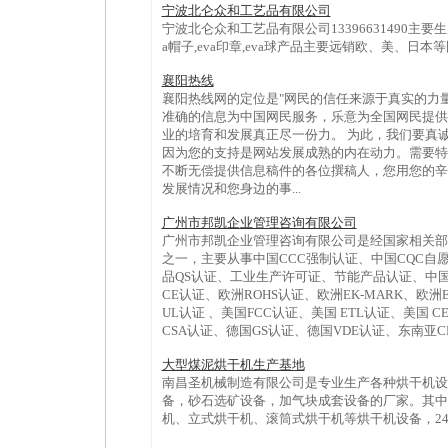
宁波北仑众和工艺品有限公司
宁波北仑众和工艺品有限公司13396631490主要
a帽子,eva印章,eva球产品主要远销欧、美、日本
襄阳热线
襄阳热线网的定位是"网民的信任来源于真实的力量
准确的信息为中国网民服务，乐意为全国网民提供
业的培育和发展真正尽一份力。 为此，我们要真
因为您的支持是网站发展成熟的内在动力。需要特
不断无偿提供信息稿件的各位撰稿人，您用您的辛
发展情况和您身边的事...
广州市邦凯企业管理咨询有限公司
广州市邦凯企业管理咨询有限公司是经国家相关部
之一，主要从事中国CCC强制认证、中国CQC自
品QS认证、工业生产许可证、节能产品认证、中
CE认证、欧洲ROHS认证、欧洲EK-MARK、欧洲E
UL认证 、美国FCC认证、美国 ETL认证、美国 C
CSA认证、德国GS认证、德国VDE认证、东南亚CB
大型煤泥烘干机生产基地
南昌圣机械制造有限公司是专业生产各种烘干机设
备，砂石选矿设备，加气块成套设备的厂家。其中
机、立式烘干机、滚筒式烘干机等烘干机设备，24服务热