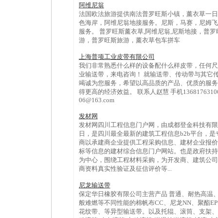
阿维尼翁
法国欧法旅游提供南法普罗旺斯小镇，薰衣草一日
色海岸，阿维尼翁地接服务。尼斯，马赛，尼姆飞
服务。 普罗旺斯薰衣草,阿维尼翁,尼斯地接，普
游，普罗旺斯旅游，薰衣草包车拼车
上海普项工业皮带有限公司
我们非常熟悉什么样的设备配什么样皮带，任何尺
业输送带，来电咨询！ 就输送带、传动带与其它
竭诚为您服务，希望以高品质的产品、优质的服务
得更高的经济效益。 联系人赵慧 手机13681763106 QQ 
06@163.com
发材网
发材网四川工程信息门户网，由成都登金科技有限公司
日，是四川最全最新的建筑工程信息b2b平台，
商以承建商企业提供工程采购信息、建材企业报价
标等信息的建材综合信息门户网站。也是政府扶持
为中心，围绕工程材料采购，为开发商、建筑公司
商资料真实性验证及征信评价等...
尼龙输送带
保定华日橡胶有限公司主营产品 普通、耐热高温
般难燃等不同性能的棉帆布CC、尼龙NN、聚酯E
花纹带、等异型输送带。以及托辊、滚筒、支架、