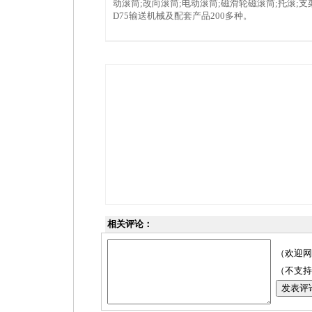
动滚筒;改向滚筒;电动滚筒;磁滑轮磁滚筒;托滚;支架
D75输送机械及配套产品200多种。
相关评论：
（欢迎网
（不支持