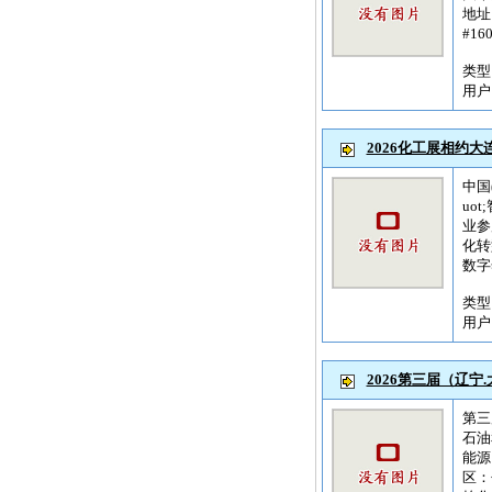
地址
#1
类
用
2026化工展相约大
中国
uo
业参
化转
数字
类
用
2026第三届（辽
第三
石油
能源
区：