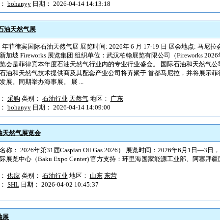
户：
bohanyy
日期： 2026-04-14 14:13:18
际石油天然气展
26 年菲律宾国际石油天然气展 展览时间: 2026年 6 月 17-19 日 展会地点: 马尼
新加坡 Fireworks 展览集团 组织单位：武汉柏翰展览有限公司（Fireworks 2
览会是菲律宾本年度石油天然气行业内的专业行业盛会。 国际石油和天然气公
石油和天然气技术提供商及其配套产业公司将齐聚于 首都马尼拉，并将展示菲
发展。同期举办海事展。 展 ...
型：
采购
类别：
石油行业
天然气
地区：
广东
户：
bohanyy
日期： 2026-04-14 14:09:00
石油天然气展览会
称： 2026年第31届Caspian Oil Gas 2026） 展览时间：2026年6月1日—
际展览中心（Baku Expo Center) 官方支持：环里海国家能源工业部、阿塞拜
型：
供应
类别：
石油行业
地区：
山东
东营
户：
SHL
日期： 2026-04-02 10:45:37
油展