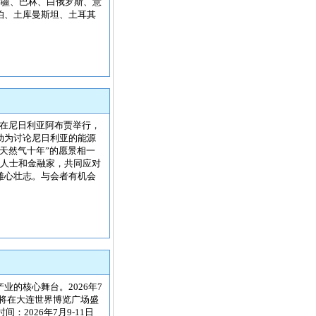
拜疆、巴林、白俄罗斯、意
伯、土库曼斯坦、土耳其
会）在尼日利亚阿布贾举行，
动为讨论尼日利亚的能源
天然气十年”的愿景相一
业人士和金融家，共同应对
雄心壮志。与会者有机会
的核心舞台。2026年7
6）将在大连世界博览广场盛
2026年7月9-11日