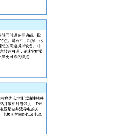
多轴同时运转等功能。搅
等特点。是石油、勘探、化
理想的高速搅拌设备。相
任意转速可调，转速实时显
质量更可靠的特点。
践标准程序为实地测试油性钻井
的钻井液相对电强度。 DW
穿电压是钻井液导电的关
、电极间的间距以及电流