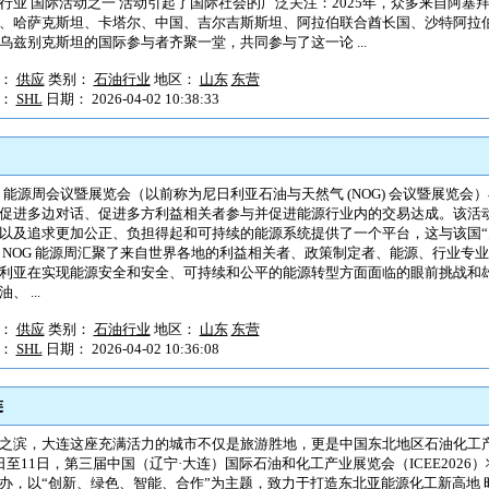
行业 国际活动之一 活动引起了国际社会的广泛关注：2025年，众多来自阿塞
、哈萨克斯坦、卡塔尔、中国、吉尔吉斯斯坦、阿拉伯联合酋长国、沙特阿拉
乌兹别克斯坦的国际参与者齐聚一堂，共同参与了这一论 ...
型：
供应
类别：
石油行业
地区：
山东
东营
户：
SHL
日期： 2026-04-02 10:38:33
G 能源周会议暨展览会（以前称为尼日利亚石油与天然气 (NOG) 会议暨展览
促进多边对话、促进多方利益相关者参与并促进能源行业内的交易达成。该活
以及追求更加公正、负担得起和可持续的能源系统提供了一个平台，这与该国“
 NOG 能源周汇聚了来自世界各地的利益相关者、政策制定者、能源、行业专
利亚在实现能源安全和安全、可持续和公平的能源转型方面面临的眼前挑战和
、 ...
型：
供应
类别：
石油行业
地区：
山东
东营
户：
SHL
日期： 2026-04-02 10:36:08
连
之滨，大连这座充满活力的城市不仅是旅游胜地，更是中国东北地区石油化工产业
日至11日，第三届中国（辽宁·大连）国际石油和化工产业展览会（ICEE202
办，以“创新、绿色、智能、合作”为主题，致力于打造东北亚能源化工新高地 时间：