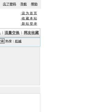
·
忘了密码
·
导航
·
帮助
·设 为 首 页
·收 藏 本 站
·新 站 登 录
|
|
换
流量交换
网友收藏