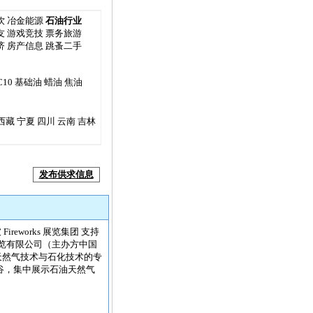
饮
冶金能源
石油行业
友
游戏竞技
票务旅游
济
房产信息
跳蚤二手
C10
基础油
蜡油
焦油
西藏
宁夏
四川
云南
吉林
发布供求信息
Fireworks 展览集团 支持
览有限公司（主办方中国
油天然气技术与石化技术的专
谷，集中展示石油天然气