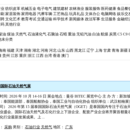
行业
纺织皮革
机械五金
电子电气
建筑建材
农林渔业
服装服饰
医药健康
食品餐
印刷
家居装饰
家用电器
汽摩车辆
工艺饰品
玩具礼品
文体办公
电脑网络
娱乐交
招聘
文化艺术
教育考试
交通运输
科学技术
新闻媒体
政法军事
生活服务
金融经
数码
其他行业
柴油
煤油
天然气
石油液化气
石脑油
石蜡
重油
无铅汽油
白油
航煤
炭黑
C5
C9
他未分类
海南
福建
天津
湖南
湖北
河南
河北
山东
山西
黑龙江
辽宁
上海
甘肃
青海
新疆
徽
贵州
江苏
重庆
浙江
江西
台湾
香港
澳门
届泰国国际石油天然气展
间: 2026 年 10 月 14-16 日 展会地点：曼谷 BITEC 展览中心 主 办 方：新加坡 
：泰国能源部，泰国船舶协会，泰国工业与自动化协会 组织单位：武汉柏翰展
司） 2026 年第 15 届泰国国际石油天然气展（OGET）是泰国国内专注于石
业盛会。国际石油天然气及石化行业上下游企业、配套产业企业将齐聚首都曼
化行业最新发展成果。上 ...
型：
采购
类别：
石油行业
天然气
地区：
广东