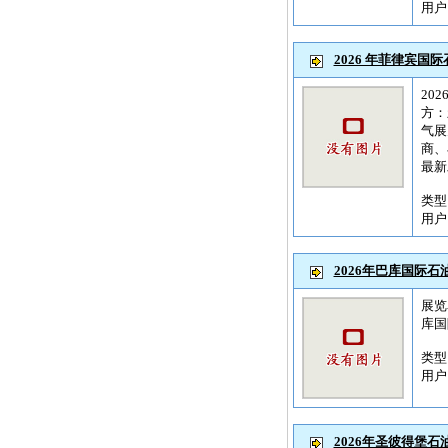
用
2026 年菲律宾国
20
方：
气展
商、
最新
类
用
2026年巴库国际
展览名
库国
类
用
2026年圣彼得堡石