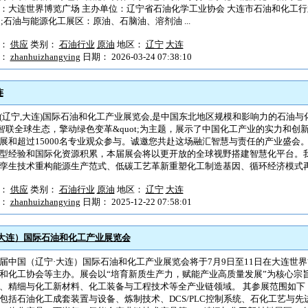
：大连世界博览广场 主办单位：辽宁省石油化学工业协会 大连市石油和化工行业协
60;石油与能源化工展区：原油、石脑油、溶剂油 ...
型：
供应
类别：
石油行业
原油
地区：
辽宁
大连
户：
zhanhuizhangying
日期： 2026-03-24 07:38:10
连
(辽宁,大连)国际石油和化工产业展览会,是中国东北地区规模和影响力的石油与
t;智联全球生态，擎动绿色变革&quot;为主题，展示了中国化工产业的实力和创
展和超过15000名专业观众参与。诚邀您共赴这场融汇智慧与责任的产业盛会
型经验和国际化资源积累，本届展会将以更开放的全球视野搭建智慧化平台。
孪生技术重构能源生产范式、低碳工艺革新重塑化工制造基因、循环经济模式再造产
型：
供应
类别：
石油行业
原油
地区：
辽宁
大连
户：
zhanhuizhangying
日期： 2025-12-22 07:58:01
宁.大连）国际石油和化工产业展览会
届中国（辽宁·大连）国际石油和化工产业展览会将于7月9日至11日在大连世
和化工协会等主办。展会以“培育新质生产力，赋能产业高质量发展”为核心宗
、精细与化工新材料、化工装备与工程技术等全产业链领域。 其参展范围如下：
包括石油化工成套装置与设备、炼制技术、DCS/PLC控制系统、石化工艺与