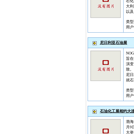
石化
大利
以及
类
用
尼日利亚石油展
NO
旨在
演变
致。
尼日
就石油
类
用
石油化工展相约大
渤海
月9
大举