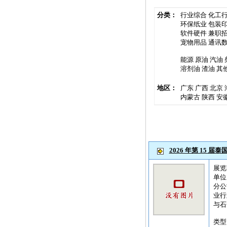
分类：
行业综合
化工
环保纸业
包装
软件硬件
兼职
宠物用品
通讯
能源
原油
汽油
溶剂油
渣油
其
地区：
广东
广西
北京
内蒙古
陕西
安
2026 年第 15 
展览时
单位
分公
业行
与石
类