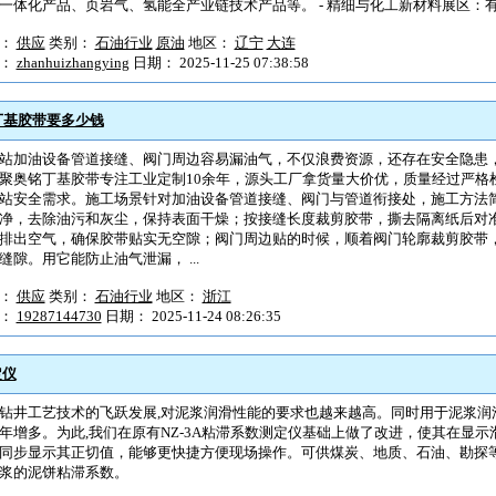
一体化产品、页岩气、氢能全产业链技术产品等。 - 精细与化工新材料展区：有表
型：
供应
类别：
石油行业
原油
地区：
辽宁
大连
户：
zhanhuizhangying
日期： 2025-11-25 07:38:58
丁基胶带要多少钱
站加油设备管道接缝、阀门周边容易漏油气，不仅浪费资源，还存在安全隐患
聚奥铭丁基胶带专注工业定制10余年，源头工厂拿货量大价优，质量经过严格
站安全需求。施工场景针对加油设备管道接缝、阀门与管道衔接处，施工方法
净，去除油污和灰尘，保持表面干燥；按接缝长度裁剪胶带，撕去隔离纸后对
排出空气，确保胶带贴实无空隙；阀门周边贴的时候，顺着阀门轮廓裁剪胶带
缝隙。用它能防止油气泄漏， ...
型：
供应
类别：
石油行业
地区：
浙江
户：
19287144730
日期： 2025-11-24 08:26:35
定仪
钻井工艺技术的飞跃发展,对泥浆润滑性能的要求也越来越高。同时用于泥浆润
年增多。为此,我们在原有NZ-3A粘滞系数测定仪基础上做了改进，使其在显
同步显示其正切值，能够更快捷方便现场操作。可供煤炭、地质、石油、勘探
浆的泥饼粘滞系数。