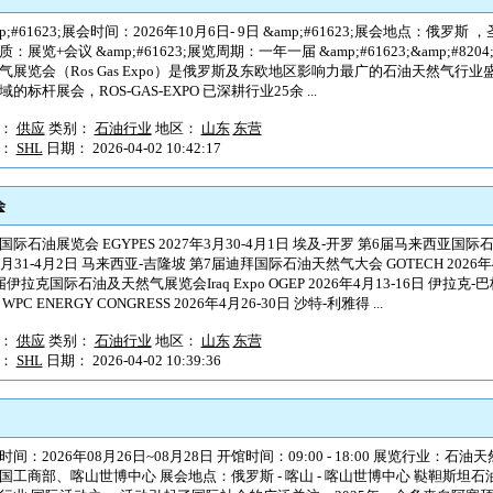
p;#61623;展会时间：2026年10月6日- 9日 &amp;#61623;展会地点：俄罗斯 ，圣
质：展览+会议 &amp;#61623;展览周期：一年一届 &amp;#61623;&amp;#
气展览会（Ros Gas Expo）是俄罗斯及东欧地区影响力最广的石油天然气行
域的标杆展会，ROS-GAS-EXPO 已深耕行业25余 ...
型：
供应
类别：
石油行业
地区：
山东
东营
户：
SHL
日期： 2026-04-02 10:42:17
会
国际石油展览会 EGYPES 2027年3月30-4月1日 埃及-开罗 第6届马来西亚国际
3月31-4月2日 马来西亚-吉隆坡 第7届迪拜国际石油天然气大会 GOTECH 2026年4
届伊拉克国际石油及天然气展览会Iraq Expo OGEP 2026年4月13-16日 伊拉克
WPC ENERGY CONGRESS 2026年4月26-30日 沙特-利雅得 ...
型：
供应
类别：
石油行业
地区：
山东
东营
户：
SHL
日期： 2026-04-02 10:39:36
时间：2026年08月26日~08月28日 开馆时间：09:00 - 18:00 展览行业：
国工商部、喀山世博中心 展会地点：俄罗斯 - 喀山 - 喀山世博中心 鞑靼斯坦