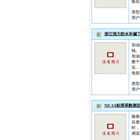
炼化
类
用
浙江强力防水补漏
加油
钱。
加油
擦干
实，
免留
类
用
NZ-3A粘滞系数测
随着
在逐
时，
测泥