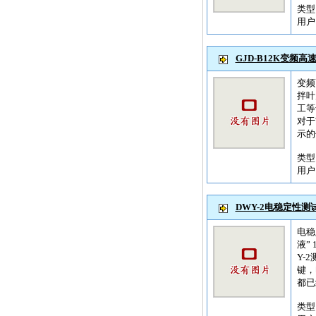
类
用
GJD-B12K变频高
变频
拌叶
工等
对于
示的
类
用
DWY-2电稳定性测
电稳
液”
Y-
键，
都已
类