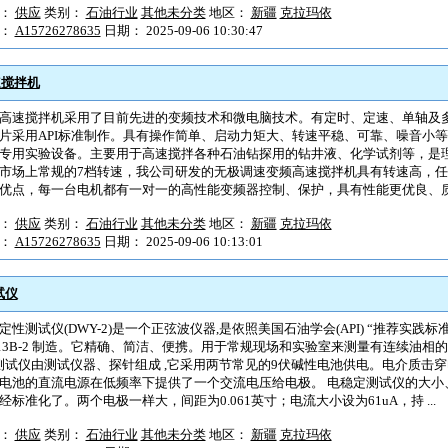
型：
供应
类别：
石油行业
其他未分类
地区：
新疆
克拉玛依
户：
A15726278635
日期： 2025-09-06 10:30:47
速搅拌机
高速搅拌机采用了目前先进的变频技术和微电脑技术。有定时、定速、单轴及
片采用API标准制作。具有操作简单、启动力矩大、转速平稳、可靠、噪音小
专用实验设备。主要用于高速搅拌各种石油钻探用的钻井液、化学试剂等，是
市场上常规的7档转速，我公司研发的无极调速变频高速搅拌机具有转速高，
优点，每一台电机都有一对一的高性能变频器控制、保护，具有性能更优良、
型：
供应
类别：
石油行业
其他未分类
地区：
新疆
克拉玛依
户：
A15726278635
日期： 2025-09-06 10:13:01
试仪
定性测试仪(DWY-2)是一个正弦波仪器,是依照美国石油学会(API) “推荐实
 13B-2 制造。它精确、简洁、便携。用于常规现场和实验室来测量有连续油相
2测试仪由测试仪器、探针组成 ,它采用两节常见的9伏碱性电池供电。电介质击
电池的直流电源在低频率下提供了一个交流电压给电极。 电稳定测试仪的大小
经标准化了。两个电极一样大，间距为0.061英寸；电流大小设为61uA，持 ...
型：
供应
类别：
石油行业
其他未分类
地区：
新疆
克拉玛依