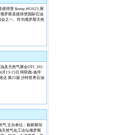
彼得堡 &amp;#61623;展
8204;俄罗斯圣彼得堡国际石油
业盛会之一。作为俄罗斯天然
石油及天然气展会OTC 202
月13-15日 阿联酋-迪拜
-巴格达 第25届 沙特世界石油
石油天然气 主办单位：鞑靼斯坦
石油天然气化工论坛俄罗斯