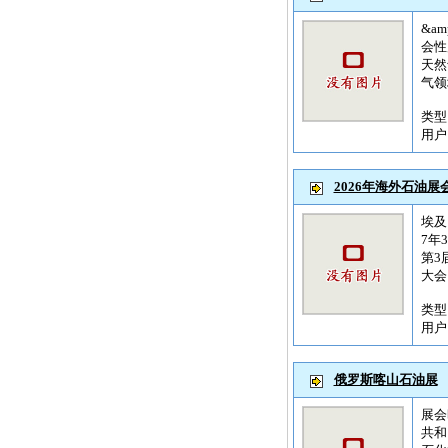
&am
会性
天然
气领
类
用
2026年海外石油展
埃及
7年
第3
大会 
类
用
俄罗斯喀山石油展
展会
共和