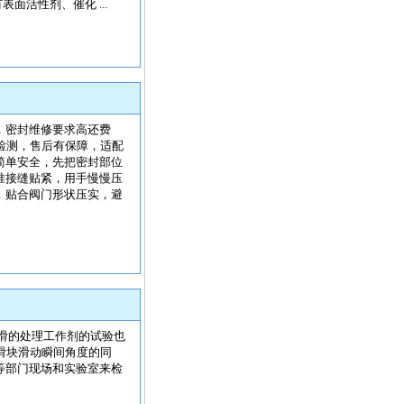
面活性剂、催化 ...
，密封维修要求高还费
检测，售后有保障，适配
简单安全，先把密封部位
准接缝贴紧，用手慢慢压
，贴合阀门形状压实，避
滑的处理工作剂的试验也
示滑块滑动瞬间角度的同
等部门现场和实验室来检