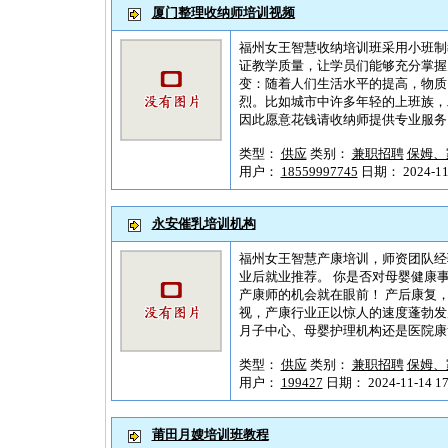
厦门整理收纳师培训视频
福州女王智慧收纳培训班采用小班制
证教学质量，让学员们能够充分掌握月嫂服
变：随着人们生活水平的提高，物质
烈。比如城市中许多年轻的上班族，
因此愿意花钱请收纳师提供专业服务。 
类型：
供应
类别：
兼职招聘
保姆、
用户：
18559997745
日期： 2024-11-
永安催乳培训机构
福州女王智慧产康培训，师资团队经
业后就业推荐。 你是否对母婴健康
产康师的机会就在眼前！ 产后康复
视，产康行业正以惊人的速度蓬勃发展。
月子中心、母婴护理机构还是医院康复
类型：
供应
类别：
兼职招聘
保姆、
用户：
199427
日期： 2024-11-14 17
莆田月嫂培训班教程