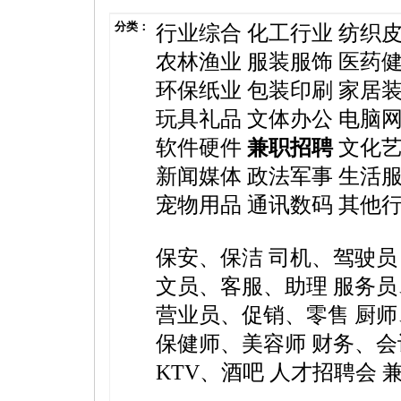
分类：
行业综合
化工行业
纺织
农林渔业
服装服饰
医药
环保纸业
包装印刷
家居
玩具礼品
文体办公
电脑
软件硬件
兼职招聘
文化
新闻媒体
政法军事
生活
宠物用品
通讯数码
其他
保安、保洁
司机、驾驶员
文员、客服、助理
服务员
营业员、促销、零售
厨师
保健师、美容师
财务、会
KTV、酒吧
人才招聘会