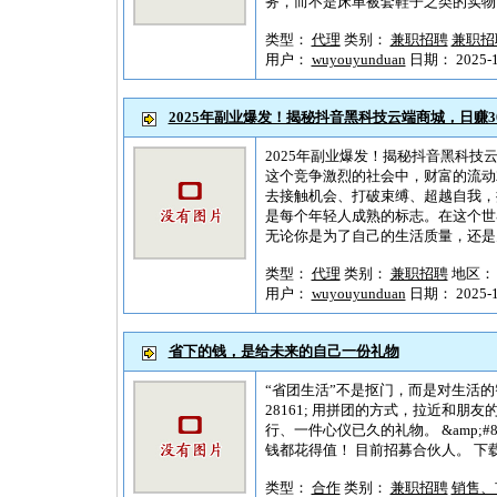
务，而不是床单被套鞋子之类的实物它
类型：
代理
类别：
兼职招聘
兼职招
用户：
wuyouyunduan
日期： 2025-11
2025年副业爆发！揭秘抖音黑科技云端商城，日赚3
2025年副业爆发！揭秘抖音黑科技云
这个竞争激烈的社会中，财富的流动
去接触机会、打破束缚、超越自我，
是每个年轻人成熟的标志。在这个世
无论你是为了自己的生活质量，还是为
类型：
代理
类别：
兼职招聘
地区
用户：
wuyouyunduan
日期： 2025-10
省下的钱，是给未来的自己一份礼物
“省团生活”不是抠门，而是对生活的智慧选
28161; 用拼团的方式，拉近和朋友的
行、一件心仪已久的礼物。 &amp;#820
钱都花得值！ 目前招募合伙人。 下载地址 ht
类型：
合作
类别：
兼职招聘
销售、