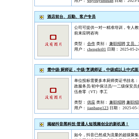
用户：
wuyouyunduan
日期： 2025-10
酒店前台、后勤、客户专员
公司可提供一对一精准培训，专人教学，
前来应聘咨询
类型：
合作
类别：
兼职招聘
文员、
用户：
chengfei01
日期： 2025-05-24 
需中级/厨师证，中级/烹调师证，中级或以上中式面
单位投标需要多本厨师类证书挂名： 
政服务员/初中保洁员/一二级保安员
伍叁零（VT）李工
类型：
供应
类别：
兼职招聘
兼职招
用户：
jianbang123
日期： 2025-05-1
揭秘抖音黑科技:普通人短视频创业的新机遇！
如今，抖音已然成为流量的超级聚集