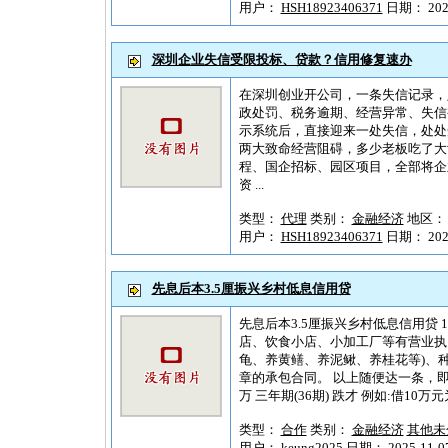
用户：
HSH18923406371
日期： 2026-
深圳企业失信受限投标、贷款？信用修复速办
在深圳创业开公司，一条失信记录，
政处罚、税务逾期、经营异常、失信
示系统后，直接迎来一处失信，处处
两大致命经营阻碍，多少老板吃了大亏
程、国企招标、园区项目，全部将企
资 ...
类型：
代理
类别：
金融经济
地区
用户：
HSH18923406371
日期： 2026-
先息后本3.5厘振兴乡村低息信用贷
先息后本3.5厘振兴乡村低息信用贷
店、饮食小店、小加工厂等有营业执照
龟、养黄鳝、养泥鳅、养桂花等)、种
章的承包合同。 以上随便达一条，即可办
万 三年期(36期) 跌才 例如:借10万元为例
类型：
合作
类别：
金融经济
其他未
用户：
keung2025
日期： 2025-11-07