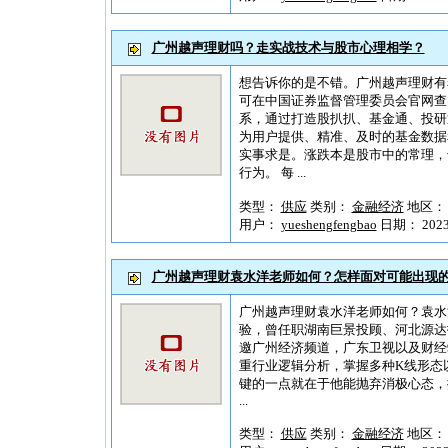
广州越声理财吗？走实战技术与股市心理相学？
想告诉你的是不错。广州越声理财有
可在中国证券监督管理委员会官网查
系，通过打造股扒扒、基金通、投研
为用户提供、精准、及时的基金数据
实事求是。涨跌本是股市中的常理，
行为。 每 ...
类型：
供应
类别：
金融经济
地区
用户：
yueshengfengbao
日期： 2023-1
广州越声理财袁水洋老师如何？怎样面对可能出现
广州越声理财袁水洋老师如何？袁水
验，曾任职湖南巨景投顾、河北源达
邀广州经济频道，广东卫视以及财经
重行业逻辑分析，掌握多种K线形态
键的一点就在于他能抛弃消极心态，
...
类型：
供应
类别：
金融经济
地区