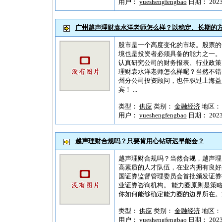
用户：
yueshengfengbao
日期： 2023-1
广州越声理财袁水洋老师怎么样？以稳定、长期的
股市是一个高度变化的市场。股票的
境也是投资者必须具备的能力之一。
认真研究公司的财务报表、行业政策
理财袁水洋老师怎么样呢？当然不错
州分公司投资顾问，也任职过上海益
宾！ ...
类型：
供应
类别：
金融经济
地区
用户：
yueshengfengbao
日期： 2023-1
越声理财合规吗？只要肯用心钻研迟早能会？
越声理财合规吗？当然合规，越声理
高素质的人才队伍，在业内拥有良好的
国证券监督管理委员会首批颁发证券
业证券咨询机构。 能力圈原则是策
你如何能够确定能力圈的边界所在。如
类型：
供应
类别：
金融经济
地区
用户：
yueshengfengbao
日期： 2023-1