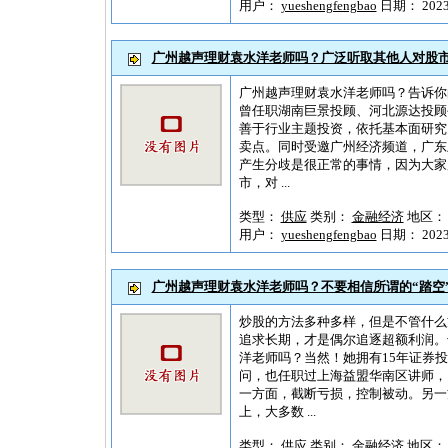
用户：
yueshengfengbao
日期： 2023-1
广州越声理财袁水洋老师吗？广泛听取其他人对股
广州越声理财袁水洋老师吗？告诉你
曾任职湖南巨景投顾、河北源达投顾
善于行业主题投资，依托基本面研究
卖点。同时受邀广州经济频道，广东
产生分歧是很正常的事情，因为大家
市，对 ...
类型：
供应
类别：
金融经济
地区
用户：
yueshengfengbao
日期： 2023-1
广州越声理财袁水洋老师吗？不要相信所谓的“踏空
炒股的方法多种多样，但是不管什么
追求长期，才是偶尔追逐超额利润。
洋老师吗？当然！她拥有15年证券
问，也任职过上海益盟华南区讲师，
一方面，截断亏损，控制被动。另一
上，大多数 ...
类型：
供应
类别：
金融经济
地区