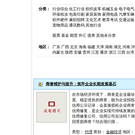
分类：
行业综合
化工行业
纺织皮革
机械五金
电子电气
环保纸业
包装印刷
家居装饰
家用电器
汽摩车辆
软件硬件
兼职招聘
文化艺术
教育考试
交通运输
宠物用品
通讯数码
其他行业
股票
基金
期货
外汇
债券
其他未分类
地区：
广东
广西
北京
海南
福建
天津
湖南
湖北
河南
河
内蒙古
陕西
安徽
贵州
江苏
重庆
浙江
江西
台湾
商誉维护与提升：筑牢企业长期发展基石
在市场经济环境下，商誉是企业最珍
度。稳定优良的商誉，能为企业招投
信用公示记录，会直接损耗企业商誉
信用修复，是企业实现可持续发展的
信用修复公司、信用公司合法吗？湖
回受损商誉？结合现行国 ...
类型：
代理
类别：
金融经济
地区