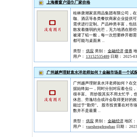
上海擦窗户湿巾厂家价格
桂林唐潮家居用品集团有限公司，在
咖、酒店等各类餐饮商家企业提供可
需求进行定制。产品种类丰富，包括
散发着微弱的光芒，无力地洒在那些
被灌了铅一般，每一次想要睁开都需
都可能与桌面来 ...
类型：
供应
类别：
金融经济
债券
地
用户：
13152535489
日期： 2025-03-
广州越声理财袁水洋老师如何？金融市场是一个试
广州越声理财袁水洋老师如何？在交
据始终如一，同时分别对应着仓位，
很丰富。 而炒股其实不用太忙乎，
休息、劳逸结合或许会取得更好的效
能过于“勤劳”。 股市投资重在对
数并不是最重 ...
类型：
供应
类别：
金融经济
地区
用户：
yueshengfengbao
日期： 2023-1