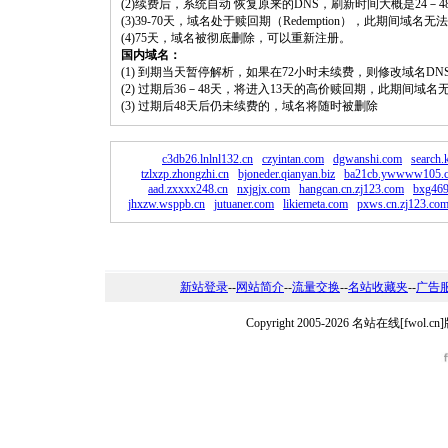
(2)续费后，系统自动 恢复原来的DNS，刷新时间大概是24－4
(3)39-70天，域名处于赎回期（Redemption），此期间域
(4)75天，域名被彻底删除，可以重新注册。
国内域名：
(1) 到期当天暂停解析，如果在72小时未续费，则修改域名D
(2) 过期后36－48天，将进入13天的高价赎回期，此期间域名
(3) 过期后48天后仍未续费的，域名将随时被删除
c3db26.lnlnl132.cn
czyintan.com
dgwanshi.com
search.
tzlxzp.zhongzhi.cn
bjoneder.qianyan.biz
ba21cb.ywwww105.
aad.zxxxx248.cn
nxjgjx.com
hangcan.cn.zj123.com
bxg469
jhxzw.wsppb.cn
jutuaner.com
likiemeta.com
pxws.cn.zj123.co
新站登录
--
网站简介
--
流量交换
--
名站收藏夹
--
广告
Copyright 2005-2026 名站在线[fw