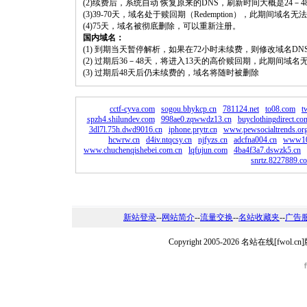
(2)续费后，系统自动 恢复原来的DNS，刷新时间大概是24－4
(3)39-70天，域名处于赎回期（Redemption），此期间域
(4)75天，域名被彻底删除，可以重新注册。
国内域名：
(1) 到期当天暂停解析，如果在72小时未续费，则修改域名D
(2) 过期后36－48天，将进入13天的高价赎回期，此期间域名
(3) 过期后48天后仍未续费的，域名将随时被删除
cctf-cyva.com
sogou.bhykcp.cn
781124.net
to08.com
t
spzh4.shilundev.com
998ae0.zqwwdz13.cn
buyclothingdirect.co
3dl7l.75h.dwd9016.cn
iphone.prytr.cn
www.pewsocialtrends.or
hcwrw.cn
d4iv.ntqcsy.cn
njfyzs.cn
adcfna004.cn
www10
www.chuchenqishebei.com.cn
lqfujun.com
4ba4f3a7.dswzk5.cn
snrtz.8227889.c
新站登录
--
网站简介
--
流量交换
--
名站收藏夹
--
广告
Copyright 2005-2026 名站在线[fw