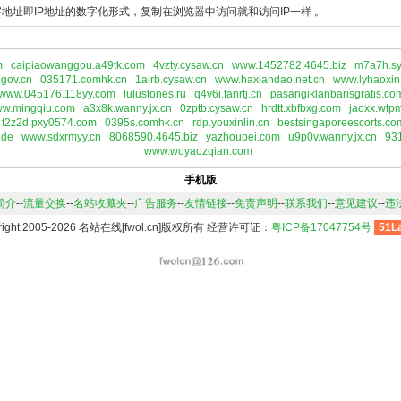
地址即IP地址的数字化形式，复制在浏览器中访问就和访问IP一样 。
m
caipiaowanggou.a49tk.com
4vzty.cysaw.cn
www.1452782.4645.biz
m7a7h.sy
.gov.cn
035171.comhk.cn
1airb.cysaw.cn
www.haxiandao.net.cn
www.lyhaoxin
www.045176.118yy.com
lulustones.ru
q4v6i.fanrtj.cn
pasangiklanbarisgratis.co
w.mingqiu.com
a3x8k.wanny.jx.cn
0zptb.cysaw.cn
hrdtt.xbfbxg.com
jaoxx.wtp
t2z2d.pxy0574.com
0395s.comhk.cn
rdp.youxinlin.cn
bestsingaporeescorts.co
.de
www.sdxrmyy.cn
8068590.4645.biz
yazhoupei.com
u9p0v.wanny.jx.cn
93
www.woyaozqian.com
手机版
简介
--
流量交换
--
名站收藏夹
--
广告服务
--
友情链接
--
免责声明
--
联系我们
--
意见建议
--
违
right 2005-2026 名站在线[fwol.cn]版权所有 经营许可证：
粤ICP备17047754号
51L