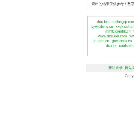
查出的结果仅供参考！数字
dou.brennerinsgrp.co
lvjvy.jzfwhy.cn
xxgk.ouhai
mmfb.comhk.cn
www.rnsl360.com
ww
sh.com.cn
gov.icnuk.cn
rfca.kz
coolsells
新站登录
--
网站
Copy