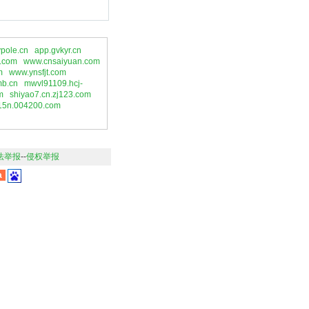
pole.cn
app.gvkyr.cn
.com
www.cnsaiyuan.com
m
www.ynsfjt.com
mb.cn
mwvl91109.hcj-
m
shiyao7.cn.zj123.com
15n.004200.com
法举报
--
侵权举报
a