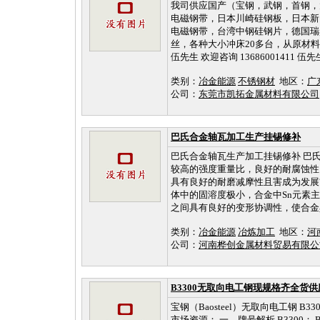
我司供应国产（宝钢，武钢，首钢，
电磁钢带，日本川崎硅钢板，日本新日
电磁钢带，台湾中钢硅钢片，德国瑞典
丝，各种大小冲床20多台，从原材料到
伍先生 欢迎咨询 13686001411 
类别：
冶金能源
不锈钢材
地区：
广
公司：
东莞市凯拓金属材料有限公司
巴氏合金轴瓦加工生产挂锡修补
巴氏合金轴瓦生产加工挂锡修补 巴
较高的强度重量比，良好的耐腐蚀性
具有良好的耐磨减摩性且害成为发展前
体中的固溶度极小，合金中Sn元素主要
之间具有良好的变形协调性，使合金具
类别：
冶金能源
冶炼加工
地区：
河
公司：
河南桦创金属材料贸易有限
B3300无取向电工钢现规格齐全货
宝钢（Baosteel）无取向电工钢
市场资源： 一、牌号解析 B3300： B：