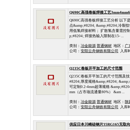
Q690C高强卷板焊接工艺3mm4mm6m
Q690C高强卷板焊接工艺分析 以下是
点&amp;#8204; &amp;#8204;冷
用低氢焊接材料； 扩散氢含量需控制＜5m
p;#8204; 焊接热输入限制在15- ...
类别：
冶金能源
普通钢材
地区：
广
公司：
安阳云舟钢铁有限公司
入库时间：
Q235C卷板开平加工的尺寸范围
Q235C卷板开平加工的尺寸范围及技
#8204;厚度规格&amp;#8204; &a
可定制0.2-4mm超薄规格 &amp;#82
mm（占市场流通量80%） &am ...
类别：
冶金能源
普通钢材
地区：
陕
公司：
安阳云舟钢铁有限公司
入库时间：
供应日本川崎硅钢片35RG165无取