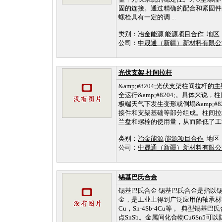
固的连接。通过精确的配合和紧固件
螺栓具有一定的调 ...
类别：
冶金能源
能源项目合作
地区
公司：
中晟通（新疆）新材料有限
光伏支架-柱间拉杆
&amp;#8204;光伏支架柱间
全运行&amp;#8204;。具体
极端天气下发生变形或倒塌&amp;#
接件和支架基础等部分组成。柱间拉
兰盘和螺栓的使用量，从而降低了工程投
类别：
冶金能源
能源项目合作
地区
公司：
中晟通（新疆）新材料有限
锡基巴氏合金
锡基巴氏合金 锡基巴氏合金是指以锡
金，是工业上得到广泛应用的轴承材料。 常见的
Cu，Sn-4Sb-4Cu等 。 典
点SnSb。金属间化合物Cu6Sn