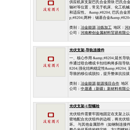
供应机床支架巴氏合金滑块 巴氏合
轴衬等位置，常见于机床、化工机械
和适应性。 &amp;#8204; 巴氏合金滑
p;#8204;两种：锡基合金&amp;#820
类别：
冶金能源
冶炼加工
地区：
河
公司：
河南桦创金属材料贸易有限
光伏支架-导轨连接件
一、核心作用 &amp;#8204;延长
件通过咬合槽或卡扣结构将多段导轨拼接成
8204;强化结构稳定性&amp;#
导致的移位或脱扣，提升整体抗拉拔力&amp;#
类别：
冶金能源
能源项目合作
地区
公司：
中晟通（新疆）新材料有限
光伏支架-U型螺栓
光伏组件需要牢固地固定在支架上以
密地配合光伏组件的边框，将光伏组
坏。 与其他金属部件（如钢制连接
整个光伏系统的稳定性。方U型螺栓