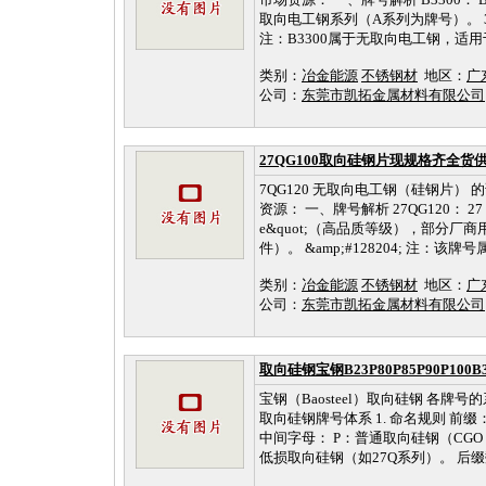
取向电工钢系列（A系列为牌号）。 300：铁损
注：B3300属于无取向电工钢，适用于
类别：
冶金能源
不锈钢材
地区：
广
公司：
东莞市凯拓金属材料有限公司
27QG100取向硅钢片现规格齐全
7QG120 无取向电工钢（硅钢片
资源： 一、牌号解析 27QG120： 27：
e&quot;（高品质等级），部分厂商用于区
件）。 &amp;#128204; 注：
类别：
冶金能源
不锈钢材
地区：
广
公司：
东莞市凯拓金属材料有限公司
取向硅钢宝钢B23P80P85P90P100B30G
宝钢（Baosteel）取向硅钢 各
取向硅钢牌号体系 1. 命名规则 前缀： 
中间字母： P：普通取向硅钢（CGO
低损取向硅钢（如27Q系列）。 后缀数字：铁损