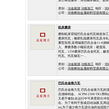
加工铸造服务：滑动轴承轴瓦、磨床托
类别：
冶金能源
冶炼加工
地区：
河
公司：
河南桦创金属材料贸易有限
机床磨床
磨削机床背辊巴氏合金托瓦铸造加工
磨床托瓦；橡胶轧辊磨床托瓦及冷轧
重型负荷,采用锡基巴氏合金11-6
入、摩擦系数小顺应优良；硬度高、
托瓦，1350磨床巴氏合金托瓦，
托瓦。托瓦轴瓦一 ...
类别：
冶金能源
冶炼加工
地区：
河
公司：
河南桦创金属材料贸易有限
巴氏合金推力瓦
巴氏合金推力瓦 巴氏合金推力瓦的顶视
后浇铸钨金。 ACPM-2308-T
又易于修刮,在运行中可承受部分冲击
右。为了有利于形成启动油膜,瓦周边一般
m),为了减少推力瓦进出油的油流阻力,