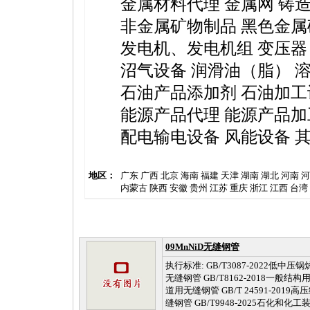
金属材料代理
金属网
铸
非金属矿物制品
黑色金属
发电机、发电机组
变压器
沼气设备
润滑油（脂）
石油产品添加剂
石油加工
能源产品代理
能源产品加
配电输电设备
风能设备
地区：
广东
广西
北京
海南
福建
天津
湖南
湖北
河南
河
内蒙古
陕西
安徽
贵州
江苏
重庆
浙江
江西
台湾
09MnNiD无缝钢管
执行标准: GB/T3087-2022低中压锅
无缝钢管 GB/T8162-2018一般结构用
道用无缝钢管 GB/T 24591-2019
缝钢管 GB/T9948-2025石化和化工