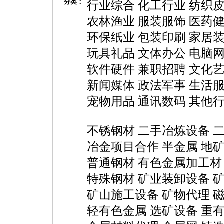
分类：
行业综合
化工行业
纺织
农林渔业
服装服饰
医药
环保纸业
包装印刷
家居
玩具礼品
文体办公
电脑
软件硬件
兼职招聘
文化
新闻媒体
政法军事
生活
宠物用品
通讯数码
其他
不锈钢材
二手冶炼设备
冶金项目合作
半金属
地
普通钢材
有色金属加工材
特殊钢材
矿业装卸设备
矿山施工设备
矿物代理
轻有色金属
选矿设备
重