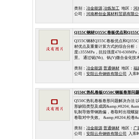
类别：
冶金能源
冶炼加工
地区：
河
公司：
河南桦创金属材料贸易有限
Q355C钢材Q355C卷板优点和Q3
Q355C钢材Q355C卷板优点和Q3
材优点及重量计算方式的综合分析： 一、Q3
度≥355MPa，抗拉强度470-63
景。 通过铌(Nb)、钒(V)微合金化
类别：
冶金能源
普通钢材
地区：
福
公司：
安阳云舟钢铁有限公司
入库时间：
Q550C热轧卷板Q550C钢板卷形问题
Q550C热轧卷板卷形问题解决办法 以
形缺陷类型及成因&amp;#8204; &a
轧制导致带钢跑偏，卷取时出现螺旋状
卷取对中失效。 &amp;#8204;松卷&amp
类别：
冶金能源
普通钢材
地区：
广
公司：
安阳云舟钢铁有限公司
入库时间：