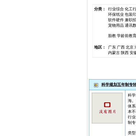
分类：
行业综合
化工
环保纸业
包装
软件硬件
兼职
宠物用品
通讯
胎教
学龄前教
地区：
广东
广西
北京
内蒙古
陕西
安
科学规划五年制专转
科学
海。
体系
本不
行业
制专转
类