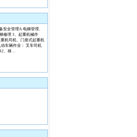
备安全管理A:电梯管理、
梯修理 3、起重机械作
起重机司机、门座式起重机
动车辆作业： 叉车司机
移 ...