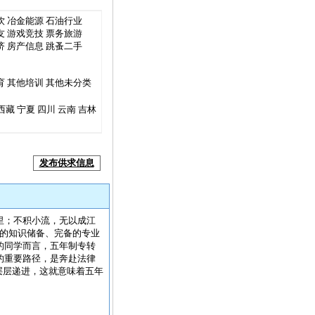
饮
冶金能源
石油行业
友
游戏竞技
票务旅游
济
房产信息
跳蚤二手
育
其他培训
其他未分类
西藏
宁夏
四川
云南
吉林
发布供求信息
里；不积小流，无以成江
实的知识储备、完备的专业
的同学而言，五年制专转
的重要路径，是奔赴法律
层层递进，这就意味着五年