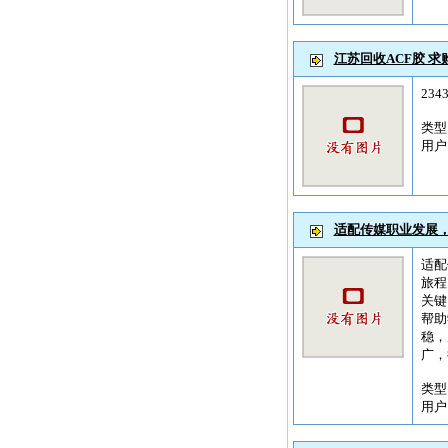
江苏回收ACF胶 求购
234
类
用
适配传媒职业发展
适配
旅程
关键
帮助
稳，
广，
类
用