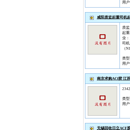
用
咸阳质监起重司机
质监
起重
业：
司机
（N
类
用
南京求购ACf胶 江苏
234
类
用
无锡回收日立ACF胶 