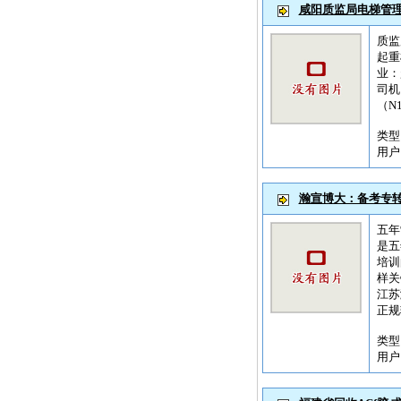
咸阳质监局电梯管
质监
起重
业：
司机
（N
类
用
瀚宣博大：备考专
五年
是五
培训
样关
江苏
正规
类
用