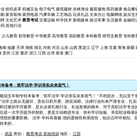
行业
纺织皮革
机械五金
电子电气
建筑建材
农林渔业
服装服饰
医药健康
食品餐
印刷
家居装饰
家用电器
汽摩车辆
工艺饰品
玩具礼品
文体办公
电脑网络
娱乐交
招聘
文化艺术
教育考试
交通运输
科学技术
新闻媒体
政法军事
生活服务
金融经
数码
其他行业
育
少儿教育
初等教育
中等教育
高等教育
高职教育
本科教育
研究生教育
专科教
海南
福建
天津
湖南
湖北
河南
河北
山东
山西
黑龙江
辽宁
上海
甘肃
青海
新疆
徽
贵州
江苏
重庆
浙江
江西
台湾
香港
澳门
本备考：筑牢法学·学识夯实未来底气！
规划五年制专转本备考：筑牢法学·学识夯实未来底气！ “不积跬步，无以至千
”治学之路从无捷径，贵在日积月累、踏实深耕。法律行业向来严谨专业，扎
和过硬的学历素养，是从业者扎根行业、长远发展的根本。对于高职法学专业
仅是一次学历提升的契机，更是主动精进专业、弥补学识短板、夯实职业根基
理想的重要阶梯。 法学·学科有着极·强的逻辑性和系统性，知识点环环相扣、
本的 ...
型：
供应
类别：
教育考试
其他培训
地区：
江苏