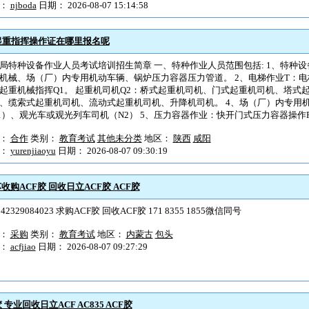
户：
njboda
日期： 2026-08-07 15:14:58
起重指挥操作证在哪里报名呢
局特种设备作业人员考试培训招生简章 一、特种作业人员范围包括: 1、特种设
机械、场（厂）内专用机动车辆、锅炉压力容器压力管道。 2、电梯作业T：电
起重机械指挥Q1。 起重机司机Q2：桥式起重机司机、门式起重机司机、塔式
、缆索式起重机司机、流动式起重机司机、升降机司机。 4、场（厂）内专用机
1）、观光车或观光列车司机（N2） 5、压力容器作业：快开门式压力容器操作R2、
型：
合作
类别：
教育考试
其他未分类
地区：
陕西
咸阳
户：
yurenjiaoyu
日期： 2026-08-07 09:30:19
收购ACF胶 回收日立ACF胶 ACF胶
242329084023 求购ACF胶 回收ACF胶 171 8355 1855微信同号
型：
采购
类别：
教育考试
地区：
内蒙古
包头
户：
acfjiao
日期： 2026-08-07 09:27:29
专业回收日立ACF AC835 ACF胶