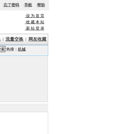
·
忘了密码
·
导航
·
帮助
·设 为 首 页
·收 藏 本 站
·新 站 登 录
|
|
换
流量交换
网友收藏