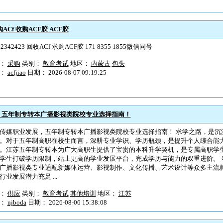
ACf 收购ACF胶 ACF胶
32342423 回收ACf 求购ACF胶 171 8355 1855微信同号
型：
采购
类别：
教育考试
地区：
内蒙古
包头
户：
acfjiao
日期： 2026-08-07 09:19:25
，五年制专转本广播影视类院校专业选择指南！
传媒职业发展，五年制专转本广播影视类院校专业选择指南！ 求学之路，是沉
。对于五年制高职在校生而言，深耕专业学识、学历瓶颈，是提升个人综合能
。江苏五年制专转本为广大高职生提供了宝贵的本科升学契机，是专属高职学
学生打破学历限制，站上更高的学业发展平台，完成学历与能力的双重进阶。 
广播影视类专业适配新媒体运营、影视制作、文化传播、艺术设计等众多主流
行业发展潜力充足 ...
型：
供应
类别：
教育考试
其他培训
地区：
江苏
户：
njboda
日期： 2026-08-06 15:38:08