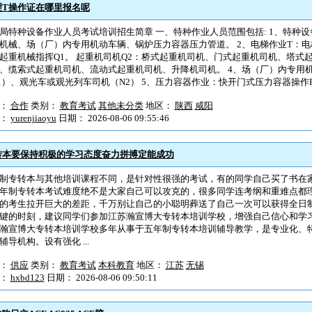
理T操作证在哪里报名呢
局特种设备作业人员考试培训招生简章 一、特种作业人员范围包括: 1、特种设
机械、场（厂）内专用机动车辆、锅炉压力容器压力管道。 2、电梯作业T：电
起重机械指挥Q1。 起重机司机Q2：桥式起重机司机、门式起重机司机、塔式
、缆索式起重机司机、流动式起重机司机、升降机司机。 4、场（厂）内专用机
1）、观光车或观光列车司机（N2） 5、压力容器作业：快开门式压力容器操作R2、
型：
合作
类别：
教育考试
其他未分类
地区：
陕西
咸阳
户：
yurenjiaoyu
日期： 2026-08-06 09:55:46
转本要保持积极的学习态度奋力拼搏定能成功
制专转本与其他培训课程不同，是针对性很强的考试，有的同学自己买了书在
年制专转本考试难度绝不是大家自己可以攻克的，很多同学连考纲和重难点都
的考生拉开巨大的差距，千万别让自己的小聪明葬送了自己一次可以获得全日制
键的时刻，建议同学们参加江苏瀚宣博大专转本培训学校，增强自己信心和学
瀚宣博大专转本培训学校多年从事于五年制专转本培训辅导教学，是专业化、
辅导机构。设有强化 ...
型：
供应
类别：
教育考试
本科教育
地区：
江苏
无锡
户：
hxbd123
日期： 2026-08-06 09:50:11